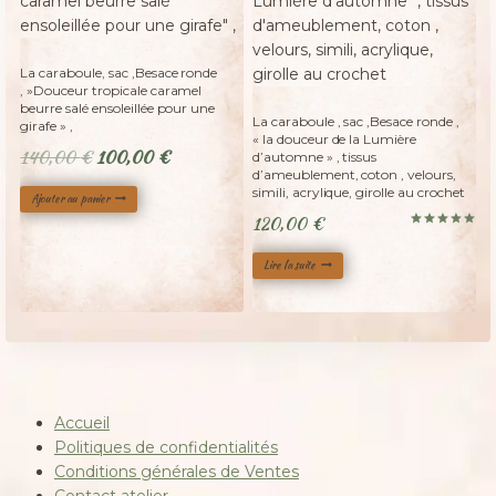
La caraboule, sac ,Besace ronde
, »Douceur tropicale caramel
Adopté
beurre salé ensoleillée pour une
La caraboule , sac ,Besace ronde ,
girafe » ,
« la douceur de la Lumière
Le
Le
140,00
€
100,00
€
d’automne » , tissus
d’ameublement, coton , velours,
prix
prix
simili, acrylique, girolle au crochet
Ajouter au panier
initial
actuel
120,00
€
était :
est :
Note
5.00
140,00 €.
100,00 €.
sur 5
Lire la suite
Accueil
Politiques de confidentialités
Conditions générales de Ventes
Contact atelier