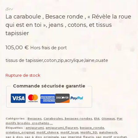
Eté
La caraboule , Besace ronde , « Révèle la roue
qui est en toi », jeans , cotons, et tissus
tapissier
105,00
€
Hors frais de port
tissus de tapissier,coton,zip,acrylique,laine,ouate
Rupture de stock
Commande sécurisée garantie
Catégories :
Besaces
,
Caraboules, besaces rondes
,
Eté
,
Oiseaux
,
Par
motifs brodés, crochetés,...
Étiquettes :
amigurumi
,
amigurumi_figuren
,
besace_ronde
,
création_original
,
motif_chèvre
,
motif_loup
,
Motifs_3D
,
patchwork
,
sac_à_dos
,
sac_à_dos_originale
,
sac_imprimé_fleuris
,
sac_motif_crochet
,