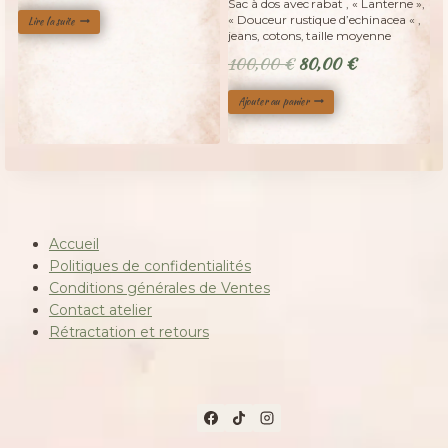
Sac à dos avec rabat , « Lanterne »,
5.00
« Douceur rustique d’echinacea « ,
sur 5
Lire la suite
jeans, cotons, taille moyenne
Le
Le
100,00
€
80,00
€
prix
prix
Ajouter au panier
initial
actuel
était :
est :
100,00 €.
80,00 €.
Accueil
Politiques de confidentialités
Conditions générales de Ventes
Contact atelier
Rétractation et retours