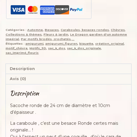
Catégories :
Automne
,
Besaces
,
Caraboules, besaces rondes
,
Chèvres
,
Collections & thèmes
,
Fleurs & jardin
,
Le Dragon gardien d'un automne
impérial
,
Par motifs brodés, crochetés,...
Étiquettes :
amigurumi
,
amigurumi_figuren
,
biquette
,
création_original
,
motif_chèvre
,
Motifs_3D
,
sac_à_dos
,
sac_à_dos_originale
,
sac_imprimé_fleuris
Description
Avis (0)
Description
Sacoche ronde de 24 cm de diamètre et 10cm
d’épaisseur .
La caraboule , c’est une besace Ronde certes mais
originale… !
Qui à l’aspect un peut d’une coquille , d’où le cara de