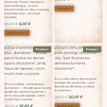
20
-
Porte-cles, Flower Mandala is
salamandingue , un brin
Lire la suite
d’automne fleuris, fleur mandala
crochetée main , acrylique ,
chouette
Le
Le
10,00
€
8,00
€
prix
prix
Ajouter au panier
initial
actuel
était :
est :
10,00 €.
8,00 €.
Promo !
Promo !
Etui à clefs, petite, Bonne poire,
protège clés, porte-clés, « part
Étui à lunettes , cartes de jeux ,
Butines les dernières lumières
divinatoire , » Boude pas et butine
d’automne » ,
les dernier rayons d’automne »,
simili, tissus de tapissier, coton ,
Le
Le
25,00
€
20,00
€
motif chien crocheté
prix
prix
Le
Le
50,00
€
30,00
€
Ajouter au panier