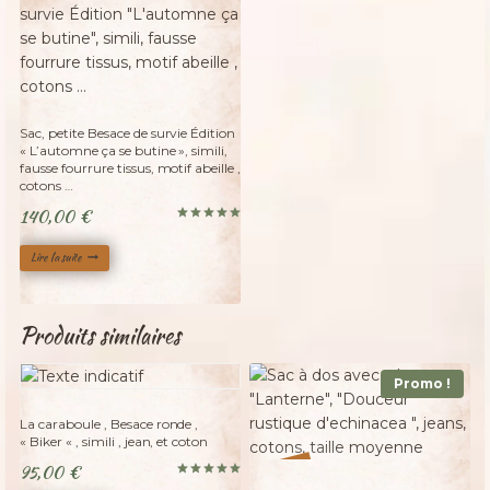
Adopté
Sac, petite Besace de survie Édition
« L’automne ça se butine », simili,
fausse fourrure tissus, motif abeille ,
cotons …
140,00
€
Note
5.00
sur 5
Lire la suite
Produits similaires
Promo !
Adopté
La caraboule , Besace ronde ,
« Biker « , simili , jean, et coton
%
95,00
€
20
-
Note