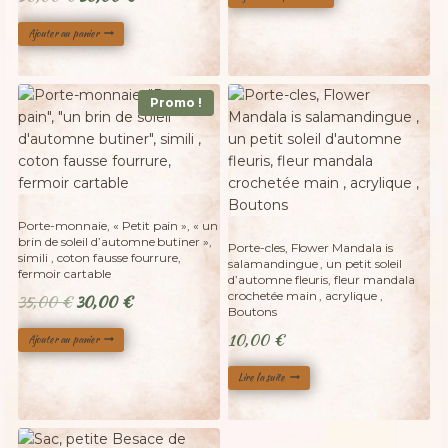
initial
actuel
prix
prix
était :
est :
Ajouter au panier
initial
actuel
25,00 €.
20,00 €.
était :
est :
50,00 €.
30,00 €.
Promo !
Adopté
Porte-monnaie, « Petit pain », « un
brin de soleil d’automne butiner »,
Porte-cles, Flower Mandala is
simili , coton fausse fourrure,
salamandingue , un petit soleil
fermoir cartable
d’automne fleuris, fleur mandala
crochetée main , acrylique ,
Le
Le
35,00
€
30,00
€
Boutons
prix
prix
10,00
€
Ajouter au panier
initial
actuel
était :
est :
Lire la suite
35,00 €.
30,00 €.