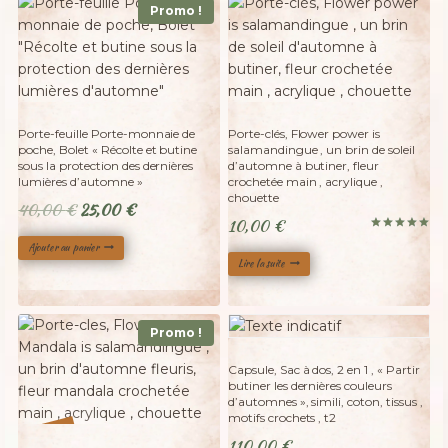
Promo !
Adopté
Porte-feuille Porte-monnaie de
Porte-clés, Flower power is
poche, Bolet « Récolte et butine
salamandingue , un brin de soleil
sous la protection des dernières
d’automne à butiner, fleur
lumières d’automne »
crochetée main , acrylique ,
chouette
Le
Le
40,00
€
25,00
€
10,00
€
prix
prix
Note
Ajouter au panier
5.00
initial
actuel
sur 5
Lire la suite
était :
est :
40,00 €.
25,00 €.
Promo !
Adopté
Capsule, Sac à dos, 2 en 1 , « Partir
butiner les dernières couleurs
d’automnes », simili, coton, tissus ,
motifs crochets , t2
110,00
€
%