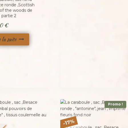
ce ronde ,Scottish
 of the woods de
 partie 2
00
€
e la suite
Promo !
%
17
-
La caraboule , sac ,Besace