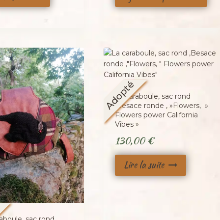
Adopté
La caraboule, sac rond
,Besace ronde , »Flowers, »
Flowers power California
Vibes »
130,00
€
Lire la suite
é
aboule, sac rond