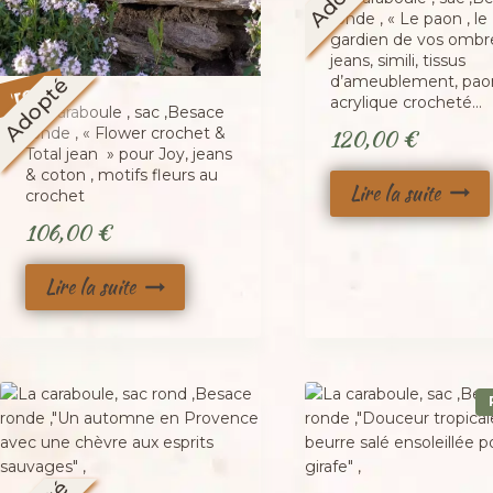
ronde , « Le paon , le
gardien de vos ombre
jeans, simili, tissus
Promo !
d’ameublement, pao
Adopté
acrylique crocheté…
La caraboule , sac ,Besace
120,00
€
ronde , « Flower crochet &
Total jean » pour Joy, jeans
& coton , motifs fleurs au
Lire la suite
crochet
106,00
€
Lire la suite