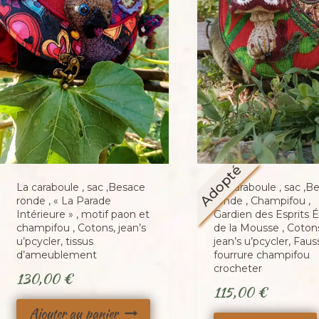
Adopté
La caraboule , sac ,Besace
La caraboule , sac ,B
ronde , « La Parade
ronde , Champifou ,
Intérieure » , motif paon et
Gardien des Esprits É
champifou , Cotons, jean’s
de la Mousse , Coton
u’pcycler, tissus
jean’s u’pcycler, Faus
d’ameublement
fourrure champifou
crocheter
130,00
€
115,00
€
Ajouter au panier