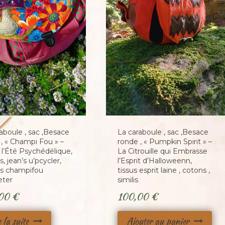
é
aboule , sac ,Besace
La caraboule , sac ,Besace
, « Champi Fou » –
ronde , « Pumpkin Spirit » –
 l’Été Psychédélique,
La Citrouille qui Embrasse
, jean’s u’pcycler,
l’Esprit d’Halloweenn,
rs champifou
tissus esprit laine , cotons ,
eter
similis
,00
€
100,00
€
e la suite
Ajouter au panier