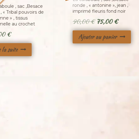
é
ronde , « antonine », jean ,
aboule , sac ,Besace
imprimé fleuris fond noir
, « Tribal pouvoirs de
mne » , tissus
Le
Le
90,00
€
75,00
€
melle au crochet
prix
prix
,00
€
Ajouter au panier
initial
actuel
était :
est :
e la suite
90,00 €.
75,00 €