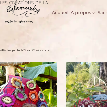
Aller
au
Accueil
A propos
Sac
contenu
Les créations de la salamandre
made in cévennes
Trié
Affichage de 1–15 sur 29 résultats
du
plus
récent
au
plus
ancien