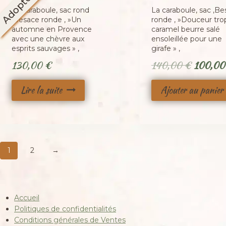
Adopté
La caraboule, sac rond
La caraboule, sac ,B
,Besace ronde , »Un
ronde , »Douceur tro
automne en Provence
caramel beurre salé
avec une chèvre aux
ensoleillée pour une
esprits sauvages » ,
girafe » ,
Le
130,00
€
140,00
€
100,0
prix
Lire la suite
Ajouter au panier
initial
était :
140,00
1
2
→
Accueil
Politiques de confidentialités
Conditions générales de Ventes