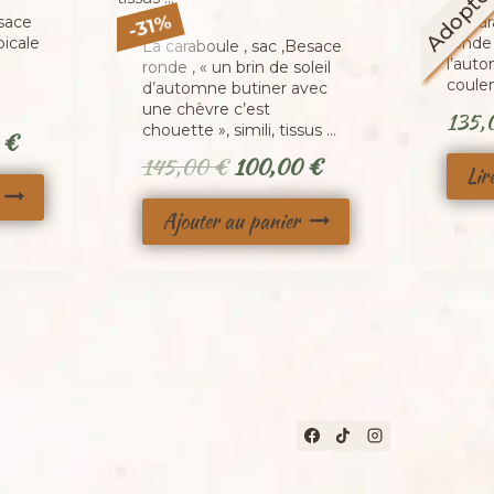
Adopt
%
esace
La car
31
-
picale
ronde 
La caraboule , sac ,Besace
l’auto
ronde , « un brin de soleil
coule
d’automne butiner avec
une chèvre c’est
135
chouette », simili, tissus …
Le
0
€
Le
Le
145,00
€
100,00
€
prix
Lir
prix
prix
actuel
Ajouter au panier
initial
actuel
est :
était :
est :
 €.
100,00 €.
145,00 €.
100,00 €.