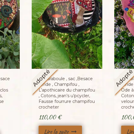
Adopté
Adopt
esace
La caraboule , sac ,Besace
La car
ronde , Champifou ,
ronde 
clos
L’apothicaire du champifou
Ode à
s,
, Cotons, jean’s u’pcycler,
Cotons
se
Fausse fourrure champifou
velou
crocheter
croch
110,00
€
100
Lire la suite
Lir