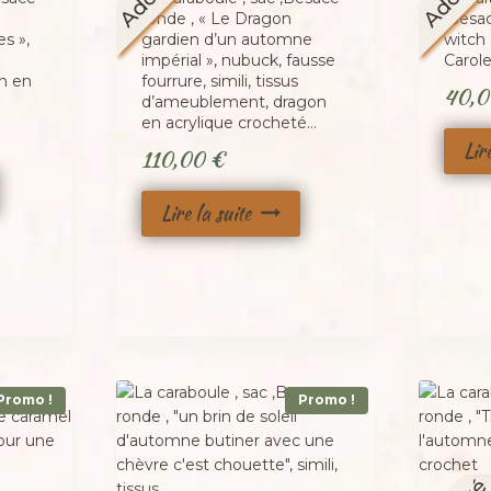
ronde , « Le Dragon
,Besa
s »,
gardien d’un automne
witch
impérial », nubuck, fausse
Carole
n en
fourrure, simili, tissus
40,
d’ameublement, dragon
en acrylique crocheté…
Lir
110,00
€
Lire la suite
Promo !
Promo !