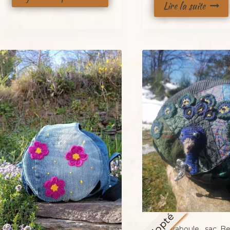
Lire la suite
Adopté
La caraboule , sac ,B