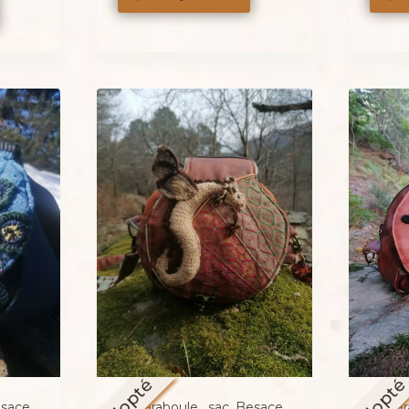
Adopté
Adopt
esace
La caraboule , sac ,Besace
La car