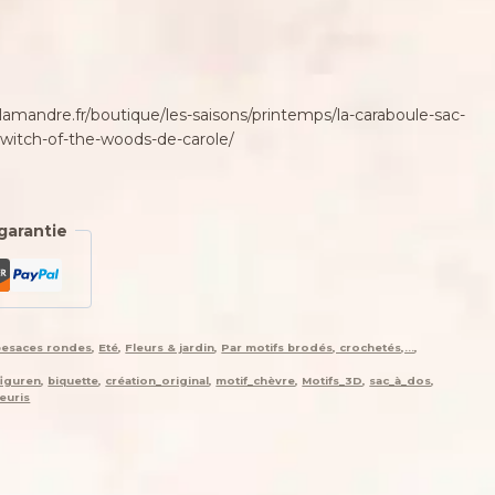
salamandre.fr/boutique/les-saisons/printemps/la-caraboule-sac-
-witch-of-the-woods-de-carole/
garantie
besaces rondes
,
Eté
,
Fleurs & jardin
,
Par motifs brodés, crochetés,...
,
figuren
,
biquette
,
création_original
,
motif_chèvre
,
Motifs_3D
,
sac_à_dos
,
euris