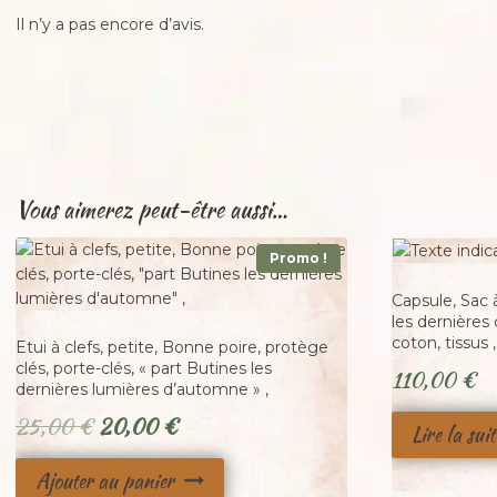
Il n’y a pas encore d’avis.
Vous aimerez peut-être aussi…
Promo !
Adopté
Capsule, Sac à
les dernières 
coton, tissus 
Etui à clefs, petite, Bonne poire, protège
clés, porte-clés, « part Butines les
110,00
€
dernières lumières d’automne » ,
Le
Le
25,00
€
20,00
€
Lire la suit
prix
prix
Ajouter au panier
initial
actuel