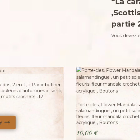
“La ca
,Scotti
partie 
Vous devez 
 dos, 2 en 1 , « Partir butiner
couleurs d’automnes », simili,
Adopté
, motifs crochets , t2
Porte-cles, Flower Mandala is
salamandingue , un petit sol
fleuris, fleur mandala croche
e
acrylique , Boutons
10,00
€