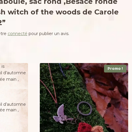
raboule, sac rond ,Besace ronde
sh witch of the woods de Carole
2”
être
connecté
pour publier un avis.
Promo !
eil d’automne
tée main ,