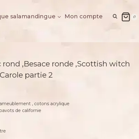
que salamandingue
Mon compte
0
tch of the woods de Carole partie 2
c rond ,Besace ronde ,Scottish witch
Carole partie 2
 d’ameublement , cotons acrylique
pavots de californie
tre