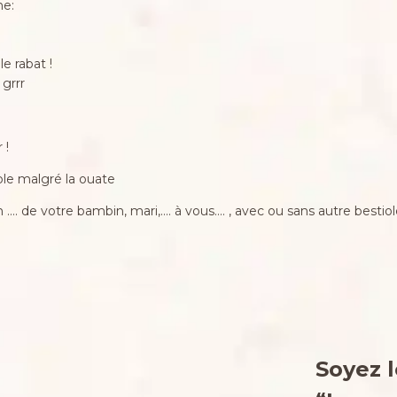
he:
e rabat !
grrr
 !
ple malgré la ouate
an …. de votre bambin, mari,…. à vous…. , avec ou sans autre bestio
Soyez l