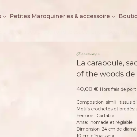
s
Petites Maroquineries & accessoire
Bouti
s
/
La caraboule, sac rond ,Besace ronde ,Scottish wi
Printemps
La caraboule, sa
of the woods de 
40,00
€
Hors frais de port
Composition: simili , tissus
Motifs crochetés et brodés: 
Fermoir : Cartable
Anse: nomade et réglable
Dimension: 24 cm de diamè
10 cm d’épaisseur