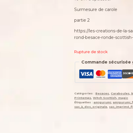
Surmesure de carole
partie 2
https://les-creations-de-la-
rond-besace-ronde-scottish
Rupture de stock
Commande sécurisée 
Catégories :
Besaces
,
Caraboules, 
Printemps
,
Witch Scottish, magic
Étiquettes :
amigurumi
,
amigurumi_
sac_à_dos_originale
,
sac_imprimé_fl