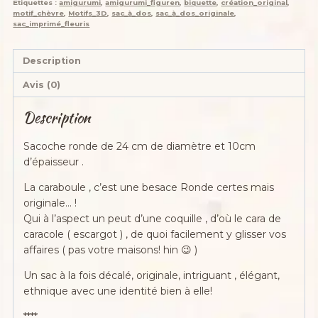
Étiquettes :
amigurumi
,
amigurumi_figuren
,
biquette
,
création_original
,
motif_chèvre
,
Motifs_3D
,
sac_à_dos
,
sac_à_dos_originale
,
sac_imprimé_fleuris
Description
Avis (0)
Description
Sacoche ronde de 24 cm de diamètre et 10cm
d’épaisseur .
La caraboule , c’est une besace Ronde certes mais
originale… !
Qui à l’aspect un peut d’une coquille , d’où le cara de
caracole ( escargot ) , de quoi facilement y glisser vos
affaires ( pas votre maisons! hin 😉 )
Un sac à la fois décalé, originale, intriguant , élégant,
ethnique avec une identité bien à elle!
****