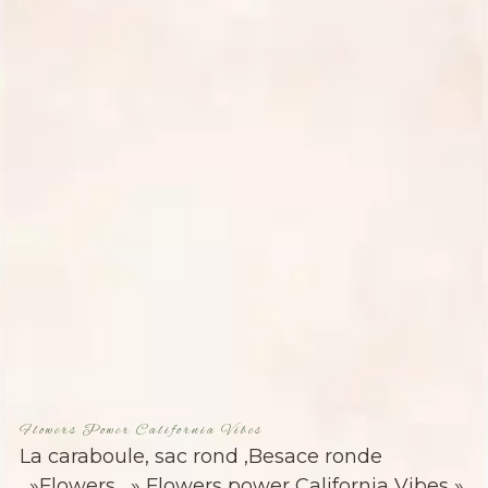
Flowers Power California Vibes
La caraboule, sac rond ,Besace ronde
, »Flowers, » Flowers power California Vibes »