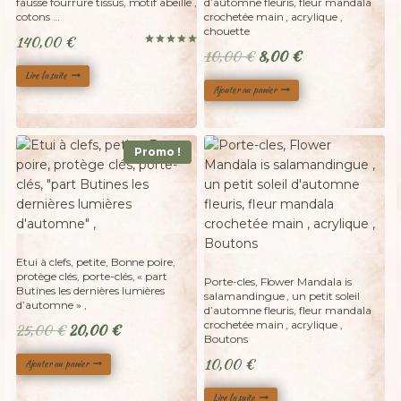
fausse fourrure tissus, motif abeille ,
d’automne fleuris, fleur mandala
cotons …
crochetée main , acrylique ,
chouette
140,00
€
Le
Le
10,00
€
8,00
€
Note
5.00
prix
prix
sur 5
Lire la suite
Ajouter au panier
initial
actuel
était :
est :
10,00 €.
8,00 €.
Promo !
Adopté
Etui à clefs, petite, Bonne poire,
protège clés, porte-clés, « part
Porte-cles, Flower Mandala is
Butines les dernières lumières
salamandingue , un petit soleil
d’automne » ,
d’automne fleuris, fleur mandala
crochetée main , acrylique ,
Le
Le
25,00
€
20,00
€
Boutons
prix
prix
10,00
€
Ajouter au panier
initial
actuel
était :
est :
Lire la suite