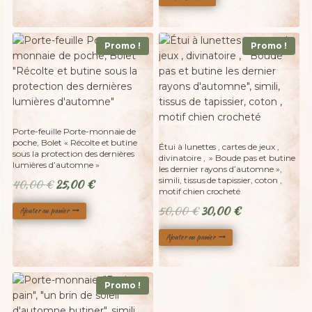
25,00 €.
20,00 €.
Promo !
Promo !
Porte-feuille Porte-monnaie de
poche, Bolet « Récolte et butine
Étui à lunettes , cartes de jeux ,
sous la protection des dernières
divinatoire , » Boude pas et butine
lumières d’automne »
les dernier rayons d’automne »,
simili, tissus de tapissier, coton ,
Le
Le
40,00
€
25,00
€
motif chien crocheté
prix
prix
Le
Le
50,00
€
30,00
€
Ajouter au panier
initial
actuel
prix
prix
était :
est :
Ajouter au panier
initial
actuel
40,00 €.
25,00 €.
était :
est :
50,00 €.
30,00 €.
Promo !