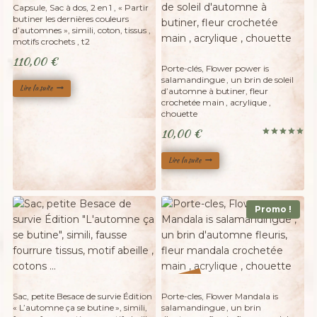
Adopté
Capsule, Sac à dos, 2 en 1 , « Partir
butiner les dernières couleurs
d’automnes », simili, coton, tissus ,
motifs crochets , t2
Adopté
110,00
€
Porte-clés, Flower power is
salamandingue , un brin de soleil
Lire la suite
d’automne à butiner, fleur
crochetée main , acrylique ,
chouette
10,00
€
Note
5.00
sur 5
Lire la suite
Promo !
Adopté
%
20
-
Sac, petite Besace de survie Édition
Porte-cles, Flower Mandala is
« L’automne ça se butine », simili,
salamandingue , un brin