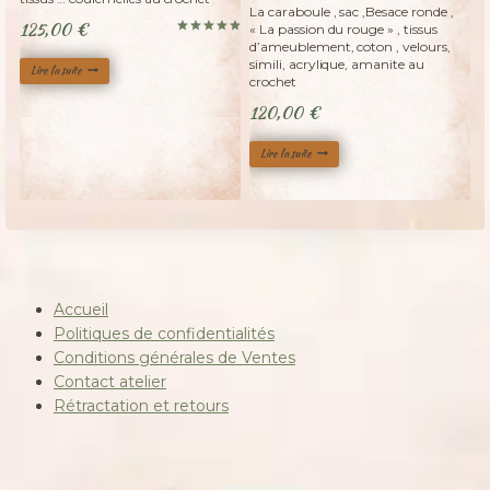
Adopté
La caraboule , sac ,Besace ronde ,
125,00
€
« La passion du rouge » , tissus
Note
d’ameublement, coton , velours,
5.00
simili, acrylique, amanite au
sur 5
Lire la suite
crochet
120,00
€
Lire la suite
Accueil
Politiques de confidentialités
Conditions générales de Ventes
Contact atelier
Rétractation et retours