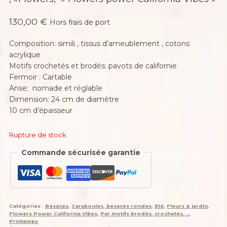
130,00
€
Hors frais de port
Composition: simili , tissus d’ameublement , cotons
acrylique
Motifs crochetés et brodés: pavots de californie
Fermoir : Cartable
Anse: nomade et réglable
Dimension: 24 cm de diamètre
10 cm d’épaisseur
Rupture de stock
Commande sécurisée garantie
Catégories :
Besaces
,
Caraboules, besaces rondes
,
Eté
,
Fleurs & jardin
,
Flowers Power California Vibes
,
Par motifs brodés, crochetés,...
,
Printemps