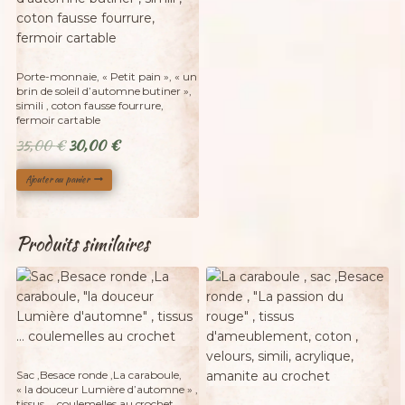
Porte-monnaie, « Petit pain », « un
brin de soleil d’automne butiner »,
simili , coton fausse fourrure,
fermoir cartable
Le
Le
35,00
€
30,00
€
prix
prix
Ajouter au panier
initial
actuel
était :
est :
35,00 €.
30,00 €.
Produits similaires
Adopté
Sac ,Besace ronde ,La caraboule,
« la douceur Lumière d’automne » ,
tissus … coulemelles au crochet