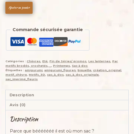
quantité
était :
est :
Ajouter au panier
de
65,00 €.
50,00 €.
Sac
à
Commande sécurisée garantie
dos
,"
lanterne
"Qui
rend
Catégories :
Chèvres
,
Eté
,
Fin de Séries/ promos
,
Les lanternes
,
Par
chèvre
motifs brodés, crochetés,...
,
Printemps
,
Sac à dos
",
Étiquettes :
amigurumi
,
amigurumi_figuren
,
biquette
,
création_original
,
motif_chèvre
,
Motifs_3D
,
sac_à_dos
,
sac_à_dos_originale
,
"Gourmand
sac_imprimé_fleuris
bohème
printanière",jean,
Description
coton
imprimés,simili....
Avis (0)
,
Taille
Description
moyenne
Parce que bééééééé il est où mon sac ?