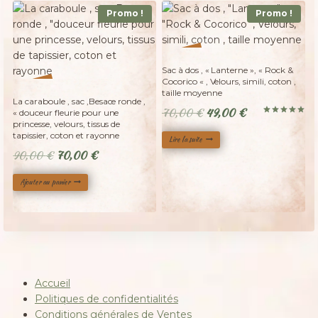
Promo !
Promo !
Adopté
%
30
-
Sac à dos , « Lanterne », « Rock &
Cocorico « , Velours, simili, coton ,
%
22
-
taille moyenne
La caraboule , sac ,Besace ronde ,
Le
Le
70,00
€
49,00
€
« douceur fleurie pour une
Note
princesse, velours, tissus de
prix
prix
5.00
tapissier, coton et rayonne
sur 5
Lire la suite
initial
actuel
Le
Le
90,00
€
70,00
€
était :
est :
prix
prix
70,00 €.
49,00 €.
Ajouter au panier
initial
actuel
était :
est :
90,00 €.
70,00 €.
Accueil
Politiques de confidentialités
Conditions générales de Ventes