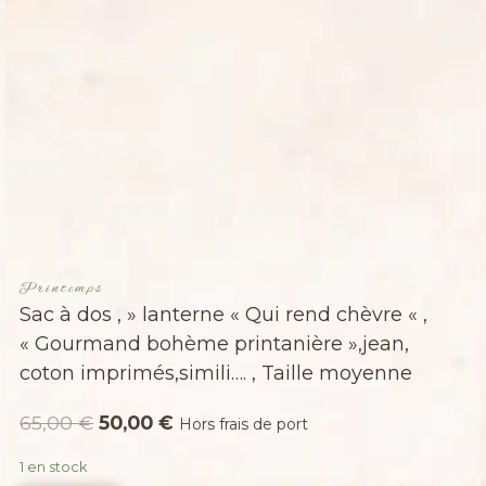
Printemps
Sac à dos , » lanterne « Qui rend chèvre « ,
« Gourmand bohème printanière »,jean,
coton imprimés,simili…. , Taille moyenne
Le
Le
65,00
€
50,00
€
Hors frais de port
prix
prix
1 en stock
initial
actuel