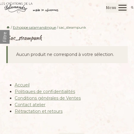
Aller
Les créations de la salamandre
Menu
au
made in cévennes
contenu
/
Echoppe salamandingue
/
sac_steampunk
Filtre
Sac_steampunk
Aucun produit ne correspond à votre sélection.
Accueil
Politiques de confidentialités
Conditions générales de Ventes
Contact atelier
Rétractation et retours