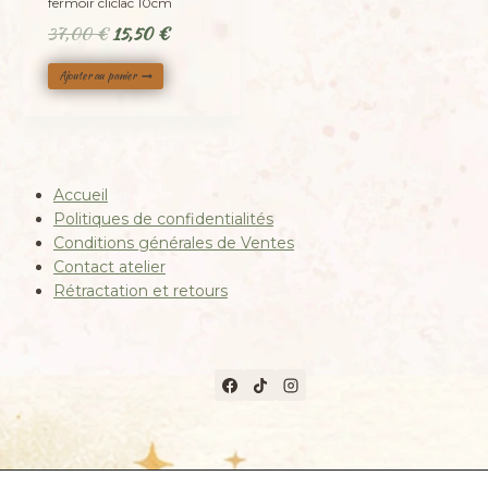
fermoir cliclac 10cm
Le
Le
37,00
€
15,50
€
prix
prix
Ajouter au panier
initial
actuel
était :
est :
37,00 €.
15,50 €.
Accueil
Politiques de confidentialités
Conditions générales de Ventes
Contact atelier
Rétractation et retours