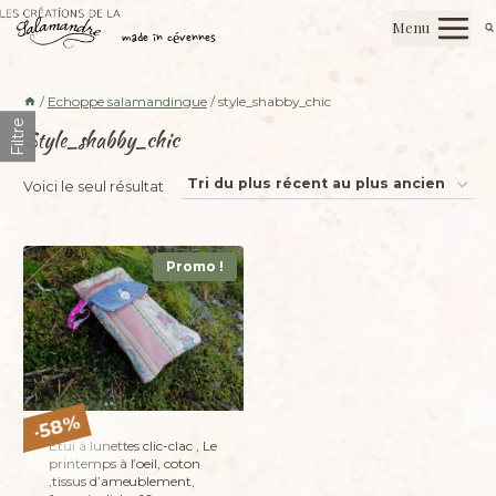
Aller
Les créations de la salamandre
Menu
au
made in cévennes
contenu
/
Echoppe salamandingue
/
style_shabby_chic
Filtre
Style_shabby_chic
Voici le seul résultat
Promo !
%
58
-
Etui à lunettes clic-clac , Le
printemps à l’oeil, coton
,tissus d’ameublement,