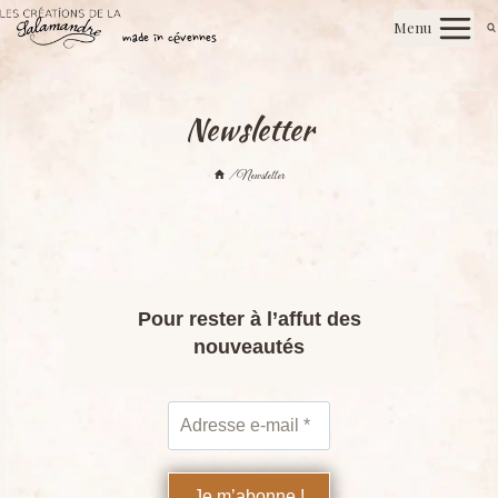
Aller
Les créations de la salamandre
Menu
au
made in cévennes
contenu
Newsletter
/
Newsletter
Pour rester à l’affut des
nouveautés