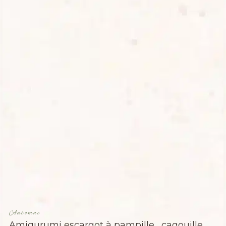
Automne
Amigurumi escargot à pampille , cagouille,