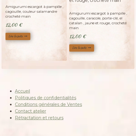
Adopté
Adopté
Amigurumi escargot à pampille ,
cagouille, couleur salamandre
Amigurumi escargot à pampille ,
crocheté main
cagouille, caracole, porte-clé, el
catalan , jaune et rouge, crocheté
12,00
€
main
12,00
€
Lire la suite
Lire la suite
Accueil
Politiques de confidentialités
Conditions générales de Ventes
Contact atelier
Rétractation et retours