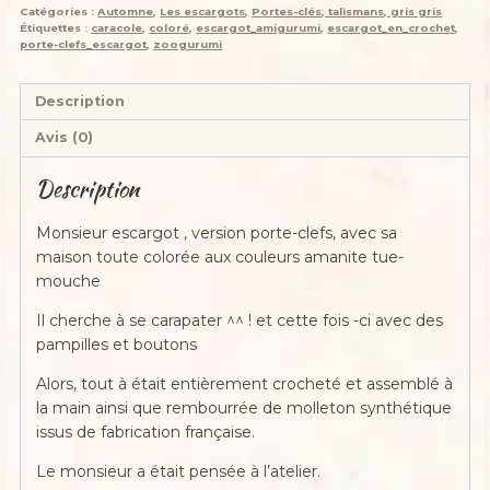
Catégories :
Automne
,
Les escargots
,
Portes-clés, talismans, gris gris
Étiquettes :
caracole
,
coloré
,
escargot_amigurumi
,
escargot_en_crochet
,
porte-clefs_escargot
,
zoogurumi
Description
Avis (0)
Description
Monsieur escargot , version porte-clefs, avec sa
maison toute colorée aux couleurs amanite tue-
mouche
Il cherche à se carapater ^^ ! et cette fois -ci avec des
pampilles et boutons
Alors, tout à était entièrement crocheté et assemblé à
la main ainsi que rembourrée de molleton synthétique
issus de fabrication française.
Le monsieur a était pensée à l’atelier.