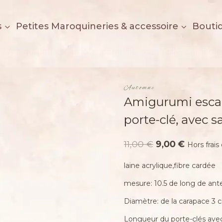
s
Petites Maroquineries & accessoire
Bouti
/
Amigurumi escargot à pampille , cagouille, caracole,
Automne
Amigurumi escarg
porte-clé, avec s
Le
Le
11,00
€
9,00
€
Hors frais
prix
prix
laine acrylique,fibre cardée
initial
actuel
mesure: 10.5 de long de ante
était :
est :
11,00 €.
9,00 €.
Diamètre: de la carapace 3 
Longueur du porte-clés avec