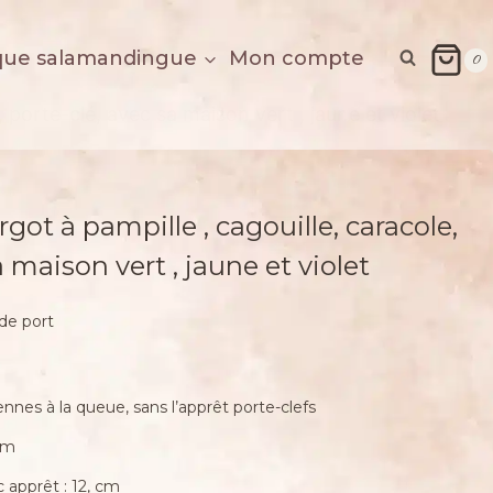
que salamandingue
Mon compte
0
 porte-clé, avec sa maison vert , jaune et violet
ot à pampille , cagouille, caracole,
a maison vert , jaune et violet
 de port
nnes à la queue, sans l’apprêt porte-clefs
cm
 apprêt : 12, cm