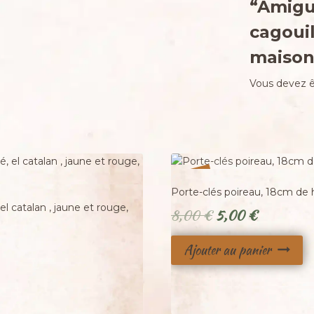
“Amigu
cagouil
maison 
Vous devez 
%
38
-
Porte-clés poireau, 18cm de 
el catalan , jaune et rouge,
Le
Le
8,00
€
5,00
€
prix
prix
Ajouter au panier
initial
actuel
était :
est :
8,00 €.
5,00 €.