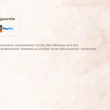
garantie
es/ promos
,
Les escargots
,
Portes-clés, talismans, gris gris
got_amigurumi
,
escargot_en_crochet
,
porte-clefs_escargot
,
zoogurumi