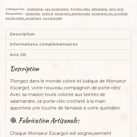
Catégories :
Automne
,
Les escargots
,
Portes-clés, talismans, gris gris
Étiquettes :
caracole
,
coloré
,
escargot_amigurumi
,
escargot_en_crochet
,
porte-clefs_escargot
,
zoogurumi
Description
Informations complémentaires
Avis (0)
Description
Plongez dans le monde coloré et ludique de Monsieur
Escargot, votre nouveau compagnon de porte-clés!
Avec sa maison toute colorée aux teintes de
salamandre, ce porte-clés crocheté à la main
apportera une touche de fantaisie à votre quotidien.
🧶 Fabrication Artisanale:
Chaque Monsieur Escargot est soigneusement