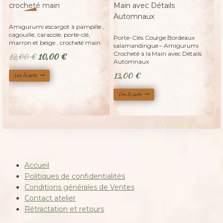
Adopté
%
17
-
Adopté
Amigurumi escargot à pampille ,
cagouille, caracole, porte-clé,
Porte-Clés Courge Bordeaux
marron et beige , crocheté main
salamandingue – Amigurumi
Crocheté à la Main avec Détails
Le
Le
12,00
€
10,00
€
Automnaux
prix
prix
13,00
€
Lire la suite
initial
actuel
était :
est :
Lire la suite
12,00 €.
10,00 €.
Accueil
Politiques de confidentialités
Conditions générales de Ventes
Contact atelier
Rétractation et retours