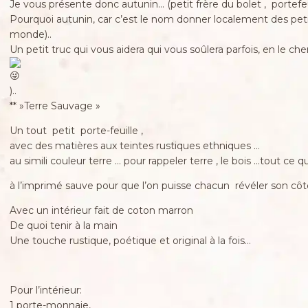
Je vous présente donc autunin… (petit frère du bolet , portefeuil
Pourquoi autunin, car c’est le nom donner localement des petit
monde)..
Un petit truc qui vous aidera qui vous soûlera parfois, en le ch
)..
** »Terre Sauvage »
Un tout petit porte-feuille ,
avec des matières aux teintes rustiques ethniques …
au simili couleur terre … pour rappeler terre , le bois …tout ce 
à l’imprimé sauve pour que l’on puisse chacun révéler son côté
Avec un intérieur fait de coton marron
De quoi tenir à la main
Une touche rustique, poétique et original à la fois…
Pour l’intérieur:
1 porte-monnaie,