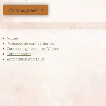
prix
prix
Ajouter au panier
initial
actuel
était :
est :
35,00 €.
25,00 €.
Accueil
Politiques de confidentialités
Conditions générales de Ventes
Contact atelier
Rétractation et retours