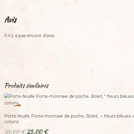
Avis
Il n’y a pas encore d’avis.
Produits similaires
%
29
-
Porte-feuille Porte-monnaie de poche, Bolet, » fleurs bleues 
cotons
Le
Le
35,00
€
25,00
€