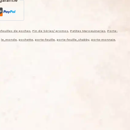
garantie
efeuilles de poches
,
Fin de Séries/ promos
,
Petites Maroquineries
,
Porte-
,
le_monde
,
pochette
,
porte-feuille
,
porte-feuille_shabby
,
porte-monnaie
,