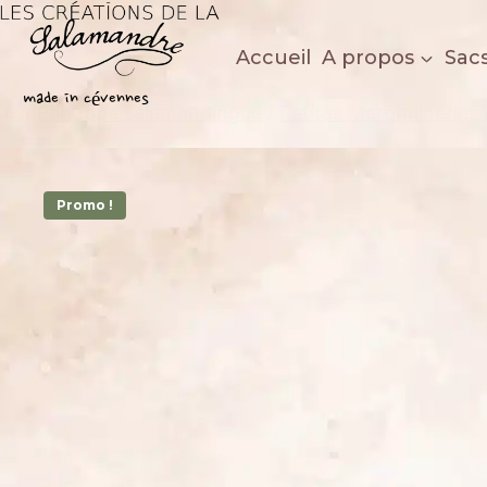
Aller
au
Accueil
A propos
Sac
contenu
Les créations de la salamandre
made in cévennes
/
Echoppe salamandingue
/
Petites Maroquineries
Promo !