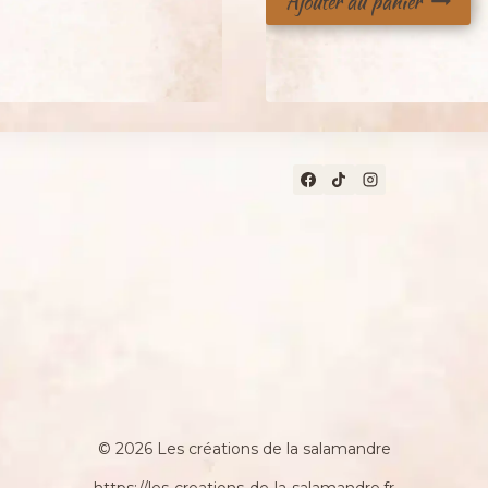
Ajouter au panier
initial
actuel
était :
est :
32,50 €.
25,00 
© 2026 Les créations de la salamandre