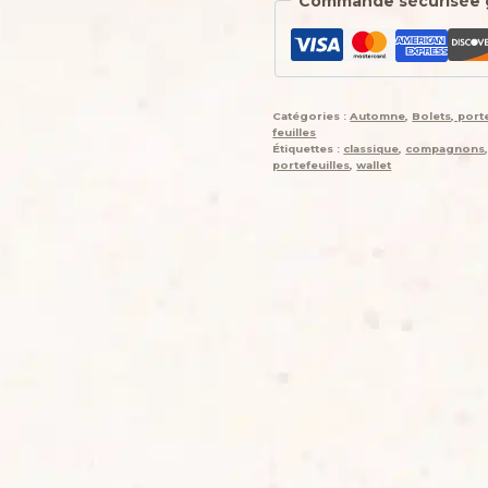
Commande sécurisée 
feuille
Porte-
monnaie
de
poche,
Catégories :
Automne
,
Bolets, port
Autunin,
feuilles
"terre
Étiquettes :
classique
,
compagnons
portefeuilles
,
wallet
sauvage",
simili,
imprimé
sauvage
et
coton