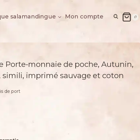
que salamandingue
Mon compte
0
 « terre sauvage », simili, imprimé sauvage et coton
lle Porte-monnaie de poche, Autunin,
», simili, imprimé sauvage et coton
is de port
€.