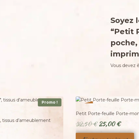
Soyez l
“Petit 
poche, 
imprim
Vous devez 
Promo !
%
23
-
Petit Porte-feuille Porte-monn
», tissus d’ameublement
Le
Le
32,50
€
25,00
€
prix
prix