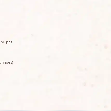
 ou pas
timides)