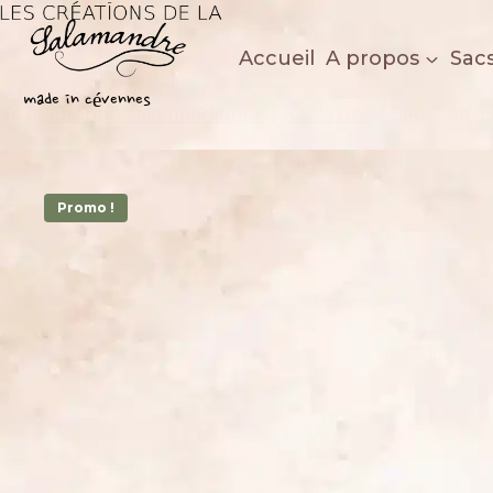
Aller
au
Accueil
A propos
Sac
contenu
Les créations de la salamandre
made in cévennes
/
Echoppe salamandingue
/
Sac à dos
/
Sac 2 en 1 
Promo !