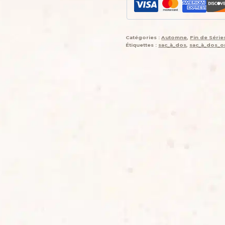
Catégories :
Automne
,
Fin de Séri
Étiquettes :
sac_à_dos
,
sac_à_dos_or