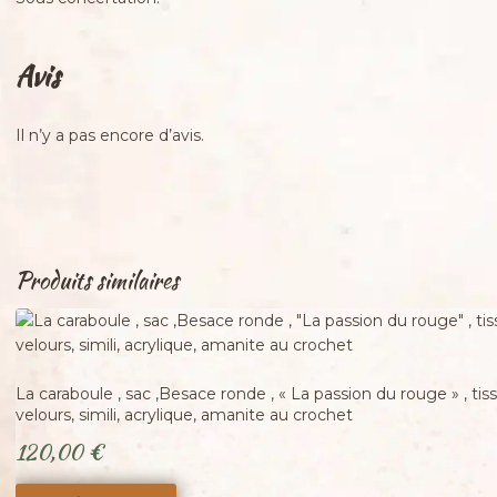
Avis
Il n’y a pas encore d’avis.
Produits similaires
Adopté
La caraboule , sac ,Besace ronde , « La passion du rouge » , t
velours, simili, acrylique, amanite au crochet
120,00
€