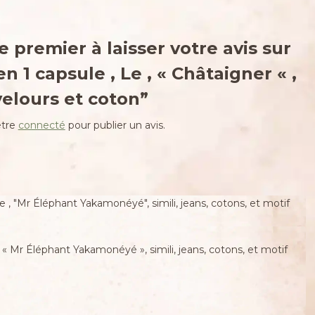
e premier à laisser votre avis sur
en 1 capsule , Le , « Châtaigner « ,
 velours et coton”
être
connecté
pour publier un avis.
 « Mr Éléphant Yakamonéyé », simili, jeans, cotons, et motif