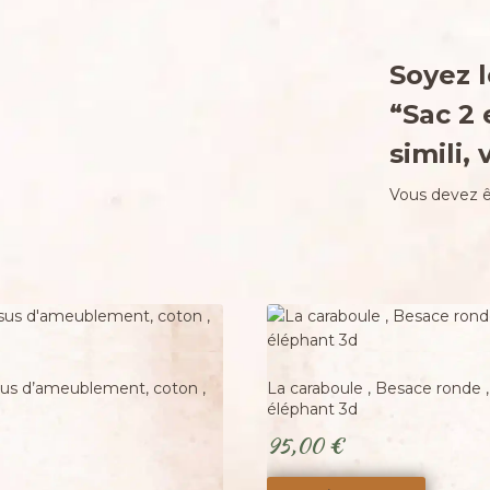
Soyez l
“Sac 2 
simili,
Vous devez 
Adopté
issus d’ameublement, coton ,
La caraboule , Besace ronde ,
éléphant 3d
95,00
€