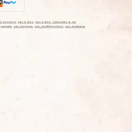
es/ promos
,
Sac à dos
,
Sac à dos, Capsules & cie
iginale
,
sac_homme
,
sac_multifonction
,
sac_pratique