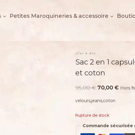
s
Petites Maroquineries & accessoire
Bouti
capsule , Le , « Châtaigner « , simili, velours et coton
Sac à dos
Sac 2 en 1 capsule
et coton
Le
Le
95,00
€
70,00
€
Hors fr
prix
prix
velours,jeans,coton
initial
actue
était :
est :
Rupture de stock
95,00 €.
70,00
Commande sécurisée 