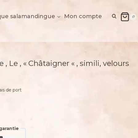
que salamandingue
Mon compte
0
 , Le , « Châtaigner « , simili, velours
ais de port
l
 €.
garantie