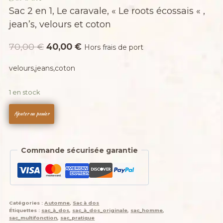
Sac 2 en 1, Le caravale, « Le roots écossais « ,
jean’s, velours et coton
Le
Le
70,00
€
40,00
€
Hors frais de port
prix
prix
velours,jeans,coton
initial
actuel
était :
est :
1 en stock
70,00 €.
40,00 €.
quantité
Ajouter au panier
de
Sac
2
Commande sécurisée garantie
en
1,
Le
caravale,
"Le
Catégories :
Automne
,
Sac à dos
roots
Étiquettes :
sac_à_dos
,
sac_à_dos_originale
,
sac_homme
,
écossais
sac_multifonction
,
sac_pratique