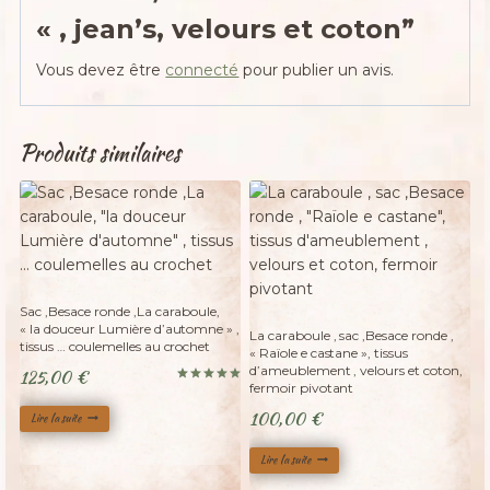
« , jean’s, velours et coton”
Vous devez être
connecté
pour publier un avis.
Produits similaires
Adopté
Adopté
Sac ,Besace ronde ,La caraboule,
« la douceur Lumière d’automne » ,
La caraboule , sac ,Besace ronde ,
tissus … coulemelles au crochet
« Raïole e castane », tissus
d’ameublement , velours et coton,
125,00
€
fermoir pivotant
Note
5.00
100,00
€
sur 5
Lire la suite
Lire la suite