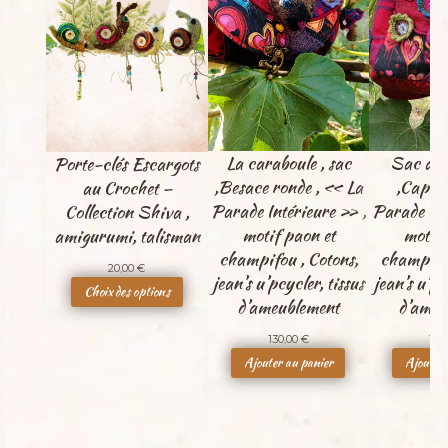
La caraboule , sac
Sac à do
Porte-clés Escargots
,Besace ronde , « La
,Capsu
au Crochet –
Parade Intérieure » ,
Parade Int
Collection Shiva ,
motif paon et
motif 
amigurumi, talisman
champifou , Cotons,
champifou
20,00
€
jean’s u’pcycler, tissus
jean’s u’pc
Choix des options
d’ameublement
d’ameu
130,00
€
150
Ajouter au panier
Ajouter 