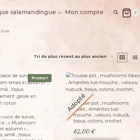
que salamandingue
Mon compte
0
 forêt
Promo !
Adopté
Trousse pot , mushrooms
Vibes , Amanites tue-
mouche , velours, nubuck,
esace de survie,
tissus, cotons, crochet,
he , « Mushroom
in autumn » ,
62,00
€
, simili , tissus