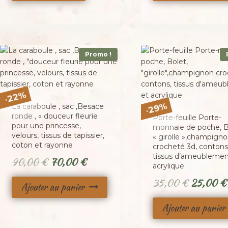
était :
50,00 €
Promo !
%
22
-
%
La caraboule , sac ,Besace
29
-
ronde , « douceur fleurie
Porte-feuille Porte-
pour une princesse,
monnaie de poche, B
velours, tissus de tapissier,
« girolle »,champign
coton et rayonne
crocheté 3d, contons
tissus d’ameublemen
Le
Le
90,00
€
70,00
€
acrylique
prix
prix
Le
35,00
€
25,00
€
Ajouter au panier
initial
actuel
prix
était :
est :
Ajouter au panier
initial
90,00 €.
70,00 €.
était :