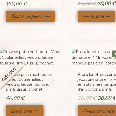
Le
150,00
€
65,00
€
40,00
€
prix
Ajouter au panier
Lire la suite
initial
était :
65,00 €.
Adopté
Trousse pot , mushrooms
Étui à lunettes , cart
Vibes , Coulemelles ,
jeux , divinatoire , » 
velours, fausse fourrure,
en automne manque
simili, tissus, crochet,
d’air , cotons, simili,
Le
60,00
€
50,00
€
30,00
€
prix
Lire la suite
Ajouter au panier
initial