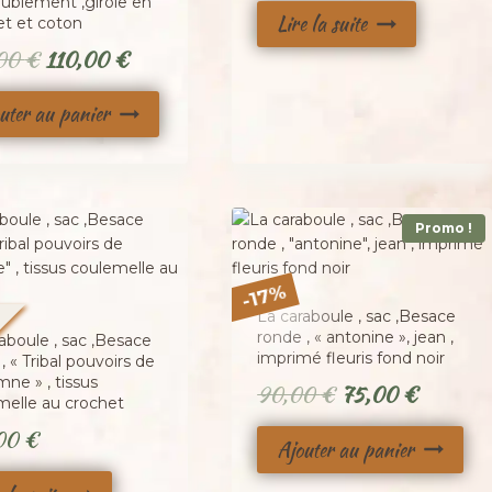
ublement ,girole en
Lire la suite
et et coton
Le
Le
,00
€
110,00
€
prix
prix
uter au panier
initial
actuel
était :
est :
130,00 €.
110,00 €.
Promo !
%
17
-
é
La caraboule , sac ,Besace
ronde , « antonine », jean ,
aboule , sac ,Besace
imprimé fleuris fond noir
, « Tribal pouvoirs de
mne » , tissus
Le
Le
90,00
€
75,00
€
melle au crochet
prix
prix
,00
€
Ajouter au panier
initial
actuel