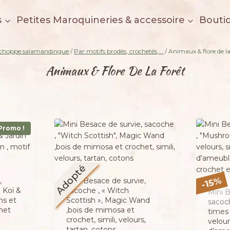
s
Petites Maroquineries & accessoire
Bouti
choppe salamandingue
/
Par motifs brodés, crochetés,...
/
Animaux & flore de la
Animaux & Flore De La Forêt
Promo !
Adopté
%
,
Mini Besace de survie,
15
-
e Koï &
sacoche , « Witch
Mini B
ns et
Scottish », Magic Wand
sacoc
het
,bois de mimosa et
times 
crochet, simili, velours,
velours
tartan, cotons