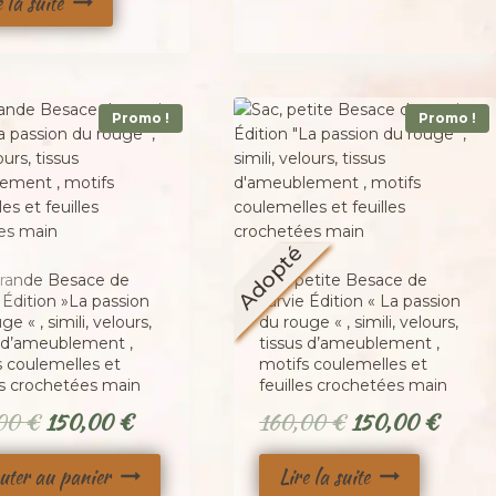
était :
est :
e la suite
90,00 €.
75,00 €
Promo !
Promo !
Adopté
Grande Besace de
Sac, petite Besace de
 Édition »La passion
survie Édition « La passion
ge « , simili, velours,
du rouge « , simili, velours,
s d’ameublement ,
tissus d’ameublement ,
s coulemelles et
motifs coulemelles et
es crochetées main
feuilles crochetées main
Le
Le
Le
Le
,00
€
150,00
€
160,00
€
150,00
€
prix
prix
prix
prix
uter au panier
Lire la suite
initial
actuel
initial
actuel