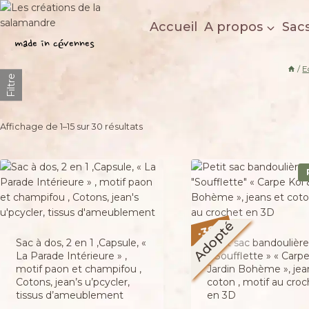
Aller
au
Accueil
A propos
Sac
Les créations de la salamandre
contenu
made in cévennes
/
E
Filtre
Trié
Affichage de 1–15 sur 30 résultats
du
plus
récent
au
Adopté
%
38
plus
-
Sac à dos, 2 en 1 ,Capsule, «
Petit sac bandoulière
ancien
La Parade Intérieure » ,
« Soufflette » « Carp
motif paon et champifou ,
Jardin Bohème », jea
Cotons, jean’s u’pcycler,
coton , motif au croc
tissus d’ameublement
en 3D