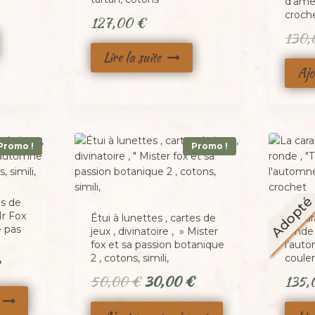
d’ame
Le
croch
127,00
€
prix
130
actuel
Lire la suite
est :
Ajo
40,00 €.
Promo !
Promo !
Adopt
es de
Mr Fox
Étui à lunettes , cartes de
La car
 pas
jeux , divinatoire , » Mister
ronde 
fox et sa passion botanique
l’auto
2 , cotons, simili,
coule
Le
Le
Le
50,00
€
30,00
€
135
prix
prix
prix
actuel