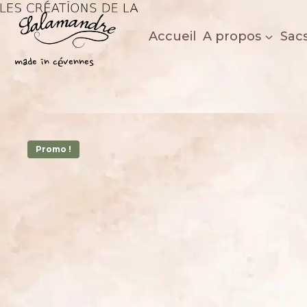
Aller
au
Accueil
A propos
Sac
contenu
Les créations de la salamandre
made in cévennes
/
Echoppe salamandingue
/
Les saisons
/
Automne
à pampilles
Promo !