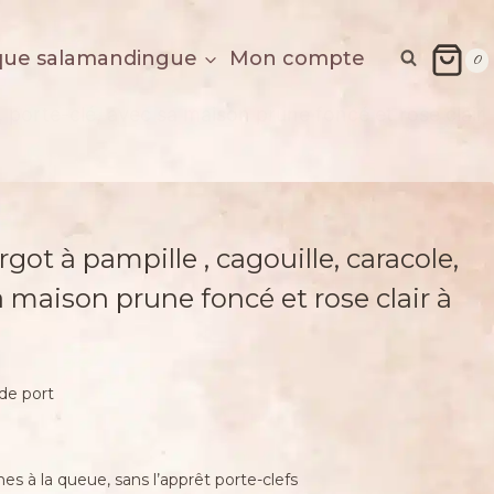
que salamandingue
Mon compte
0
, porte-clé, avec sa maison prune foncé et rose clair
ot à pampille , cagouille, caracole,
a maison prune foncé et rose clair à
 de port
s à la queue, sans l’apprêt porte-clefs