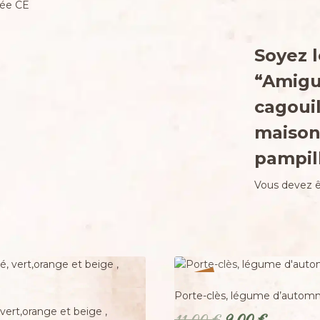
mée CE
Soyez l
“Amigu
cagouil
maison 
pampil
Vous devez 
%
18
-
Porte-clès, légume d’automn
 vert,orange et beige ,
Le
Le
11,00
€
9,00
€