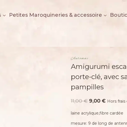
s
Petites Maroquineries & accessoire
Bouti
/
Amigurumi escargot à pampille , cagouille, caracole
Automne
Amigurumi escarg
porte-clé, avec s
pampilles
Le
Le
11,00
€
9,00
€
Hors frais
prix
prix
laine acrylique,fibre cardée
initial
actuel
mesure: 9 de long de antenne
était :
est :