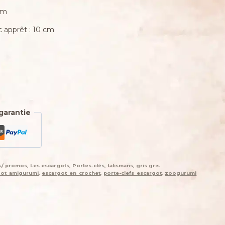
cm
 apprêt : 10 cm
garantie
es/ promos
,
Les escargots
,
Portes-clés, talismans, gris gris
got_amigurumi
,
escargot_en_crochet
,
porte-clefs_escargot
,
zoogurumi