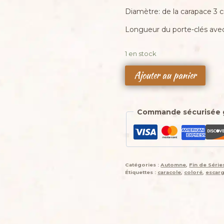
11,00 €.
9,00 €.
Diamètre: de la carapace 3 
Longueur du porte-clés avec
1 en stock
quantité
Ajouter au panier
de
Amigurumi
escargot
Commande sécurisée 
à
pampille
,
cagouille,
caracole,
Catégories :
Automne
,
Fin de Séri
porte-
Étiquettes :
caracole
,
coloré
,
escar
clé,
avec
sa
maison