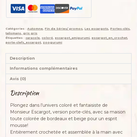
Catégories :
Automne
,
Fin de Séries/ promos
,
Les escargots
,
Portes-clés,
talismans, gris gris
Étiquettes :
caracole
,
coloré
,
escargot_amigurumi
,
escargot_en_crochet
,
porte-clefs_escargot
,
zoogurumi
Description
Informations complémentaires
Avis (0)
Description
Plongez dans l’univers coloré et fantaisiste de
Monsieur Escargot, version porte-clés, avec sa maison
toute colorée de bordeaux et beige pour un esprit
mousse!
Entièrement crochetée et assemblée à la main avec