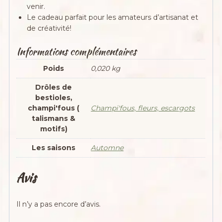
venir.
Le cadeau parfait pour les amateurs d’artisanat et
de créativité!
Informations complémentaires
Poids
0,020 kg
Drôles de
bestioles,
champi'fous (
Champi'fous, fleurs, escargots
talismans &
motifs)
Les saisons
Automne
Avis
Il n’y a pas encore d’avis.