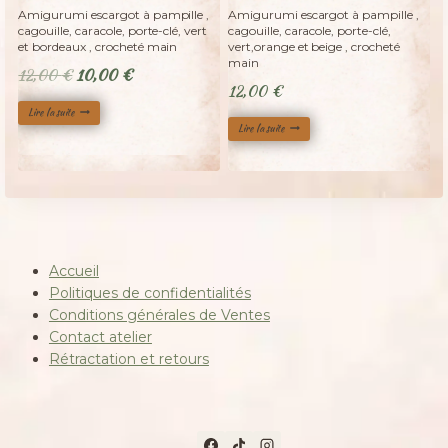
Adopté
Adopté
-
Amigurumi escargot à pampille ,
Amigurumi escargot à pampille ,
cagouille, caracole, porte-clé, vert
cagouille, caracole, porte-clé,
et bordeaux , crocheté main
vert,orange et beige , crocheté
main
Le
Le
12,00
€
10,00
€
12,00
€
prix
prix
Lire la suite
initial
actuel
Lire la suite
était :
est :
12,00 €.
10,00 €.
Accueil
Politiques de confidentialités
Conditions générales de Ventes
Contact atelier
Rétractation et retours