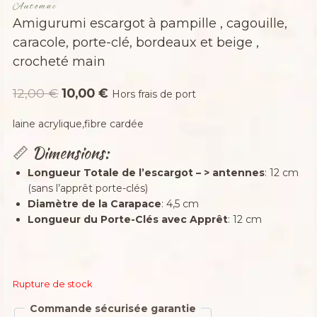
Automne
Amigurumi escargot à pampille , cagouille,
caracole, porte-clé, bordeaux et beige ,
crocheté main
Le
Le
12,00
€
10,00
€
Hors frais de port
prix
prix
laine acrylique,fibre cardée
initial
actuel
📏 Dimensions:
était :
est :
12,00 €.
10,00 €.
Longueur Totale de l’escargot – > antennes
: 12 cm
(sans l’apprêt porte-clés)
Diamètre de la Carapace
: 4,5 cm
Longueur du Porte-Clés avec Apprêt
: 12 cm
Rupture de stock
Commande sécurisée garantie