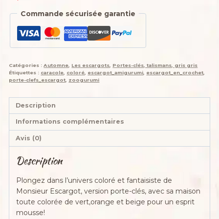
Commande sécurisée garantie
Catégories :
Automne
,
Les escargots
,
Portes-clés, talismans, gris gris
Étiquettes :
caracole
,
coloré
,
escargot_amigurumi
,
escargot_en_crochet
,
porte-clefs_escargot
,
zoogurumi
Description
Informations complémentaires
Avis (0)
Description
Plongez dans l’univers coloré et fantaisiste de
Monsieur Escargot, version porte-clés, avec sa maison
toute colorée de vert,orange et beige pour un esprit
mousse!