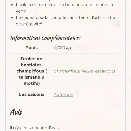
Facile à entretenir et à chérir pour des années à
venir.
Le cadeau parfait pour les amateurs d’artisanat et
de créativité!
Informations complémentaires
Poids
0,020 kg
Drôles de
bestioles,
champi'fous (
Champi'fous, fleurs, escargots
talismans &
motifs)
Les saisons
Automne
Avis
Il n’y a pas encore d’avis.