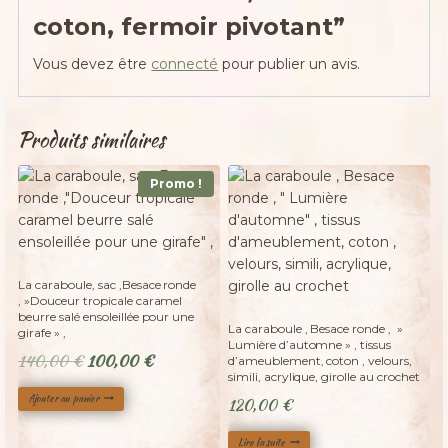
coton, fermoir pivotant”
Vous devez être
connecté
pour publier un avis.
Produits similaires
Promo !
La caraboule, sac ,Besace ronde
, »Douceur tropicale caramel
Adopté
beurre salé ensoleillée pour une
La caraboule , Besace ronde , »
girafe » ,
Lumière d’automne » , tissus
Le
Le
140,00
€
100,00
€
d’ameublement, coton , velours,
simili, acrylique, girolle au crochet
prix
prix
Ajouter au panier
120,00
€
initial
actuel
était :
est :
Lire la suite