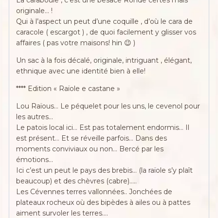
originale… !
Qui à l’aspect un peut d’une coquille , d’où le cara de
caracole ( escargot ) , de quoi facilement y glisser vos
affaires ( pas votre maisons! hin 😉 )
Un sac à la fois décalé, originale, intriguant , élégant,
ethnique avec une identité bien à elle!
**** Edition « Raïole e castane »
Lou Raïous… Le péquelet pour les uns, le cevenol pour
les autres…
Le patois local ici… Est pas totalement endormis… Il
est présent… Et se réveille parfois… Dans des
moments conviviaux ou non… Bercé par les
émotions…
Ici c’est un peut le pays des brebis… (la raïole s’y plaît
beaucoup) et des chèvres (cabre)…..
Les Cévennes terres vallonnées.. Jonchées de
plateaux rocheux où des bipèdes à ailes ou à pattes
aiment survoler les terres….