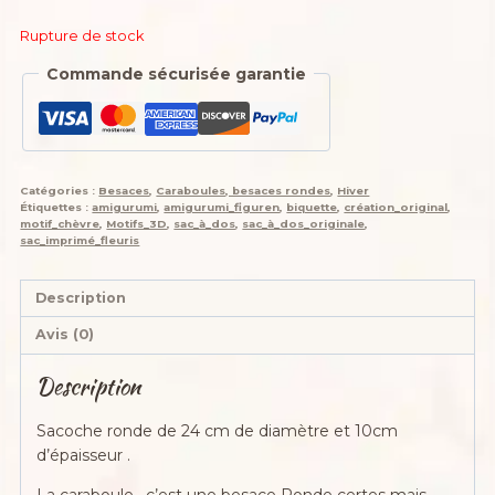
Rupture de stock
Commande sécurisée garantie
Catégories :
Besaces
,
Caraboules, besaces rondes
,
Hiver
Étiquettes :
amigurumi
,
amigurumi_figuren
,
biquette
,
création_original
,
motif_chèvre
,
Motifs_3D
,
sac_à_dos
,
sac_à_dos_originale
,
sac_imprimé_fleuris
Description
Avis (0)
Description
Sacoche ronde de 24 cm de diamètre et 10cm
d’épaisseur .
La caraboule , c’est une besace Ronde certes mais