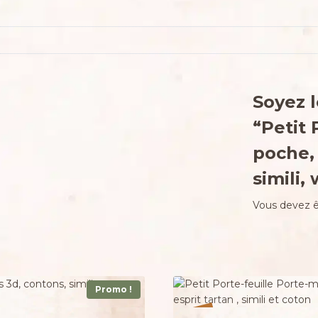
Soyez l
“Petit 
poche, 
simili,
Vous devez 
Promo !
%