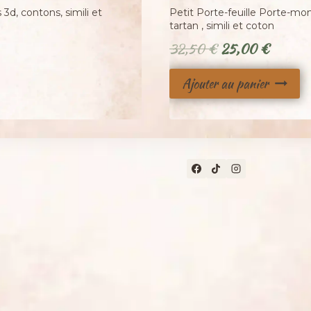
23
-
3d, contons, simili et
Petit Porte-feuille Porte-mo
tartan , simili et coton
Le
Le
32,50
€
25,00
€
prix
prix
Ajouter au panier
initial
actuel
était :
est :
32,50 €.
25,00 