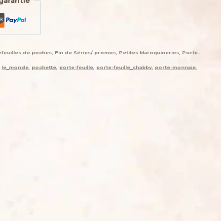
garantie
efeuilles de poches
,
Fin de Séries/ promos
,
Petites Maroquineries
,
Porte-
,
le_monde
,
pochette
,
porte-feuille
,
porte-feuille_shabby
,
porte-monnaie
,