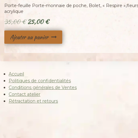
29
-
Porte-feuille Porte-monnaie de poche, Bolet, « Respire »,fleurs 
acrylique
Le
Le
35,00
€
25,00
€
prix
prix
Ajouter au panier
initial
actuel
était :
est :
35,00 €.
25,00 €.
Accueil
Politiques de confidentialités
Conditions générales de Ventes
Contact atelier
Rétractation et retours