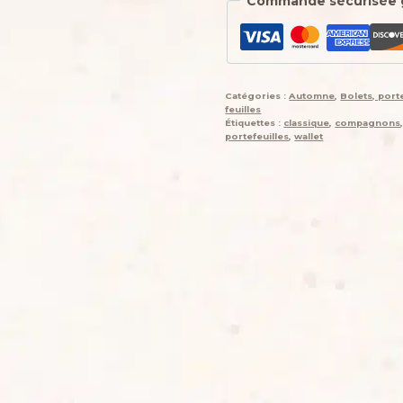
Commande sécurisée 
feuille
Porte-
monnaie
de
poche,
Catégories :
Automne
,
Bolets, port
Autunin,
feuilles
"terre
Étiquettes :
classique
,
compagnons
portefeuilles
,
wallet
d'Afrique",
simili,
wax
et
coton