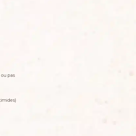
 ou pas
timides)