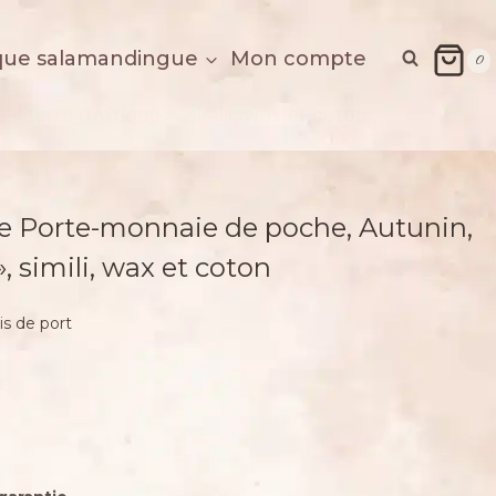
que salamandingue
Mon compte
0
« terre d’Afrique », simili, wax et coton
lle Porte-monnaie de poche, Autunin,
», simili, wax et coton
is de port
€.