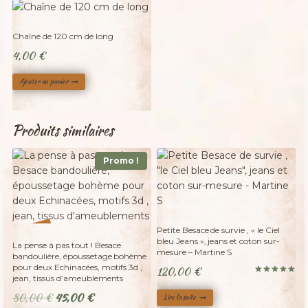
Chaîne de 120 cm de long
4,00
€
Ajouter au panier
Produits similaires
Promo !
Adopté
Adopté
%
Petite Besace de survie , « le Ciel
44
-
bleu Jeans », jeans et coton sur-
La pense à pas tout ! Besace
mesure – Martine S
bandoulière, époussetage bohème
pour deux Echinacées, motifs 3d ,
120,00
€
jean, tissus d’ameublements
Note
5.00
Le
Le
80,00
€
45,00
€
sur 5
Lire la suite