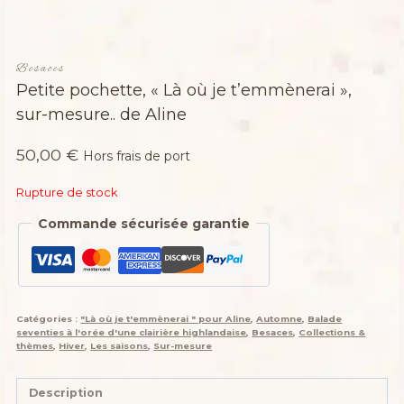
Besaces
Petite pochette, « Là où je t’emmènerai »,
sur-mesure.. de Aline
50,00
€
Hors frais de port
Rupture de stock
Commande sécurisée garantie
Catégories :
"Là où je t'emmènerai " pour Aline
,
Automne
,
Balade
seventies à l'orée d'une clairière highlandaise
,
Besaces
,
Collections &
thèmes
,
Hiver
,
Les saisons
,
Sur-mesure
Description