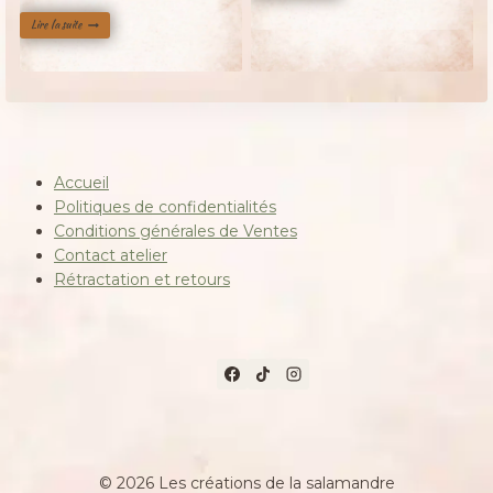
prix
prix
Lire la suite
initial
actuel
était :
est :
80,00 €.
45,00 €.
Accueil
Politiques de confidentialités
Conditions générales de Ventes
Contact atelier
Rétractation et retours
© 2026 Les créations de la salamandre