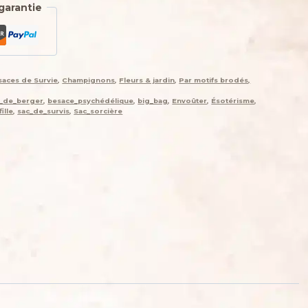
garantie
saces de Survie
,
Champignons
,
Fleurs & jardin
,
Par motifs brodés,
_de_berger
,
besace_psychédélique
,
big_bag
,
Envoûter
,
Ésotérisme
,
ille
,
sac_de_survis
,
Sac_sorcière