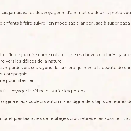
 sais jamais »…. et des voyageurs d’une nuit ou deux …. prêt à vous
 enfants à faire suivre , en mode sac à langer , sac à super pap
t et fin de journée dame nature … et ses cheveux colorés , jaune
d vers les délices de la nature.
t les regards vers ses rayons de lumière qui révèle la beauté de d
 et compagnie.
are pour hiberner…
s fait voyager la rétine et surfer les petons
 originale, aux couleurs automnales digne de s tapis de feuilles 
r quelques branches de feuillages crochetées elles aussi Sont ici