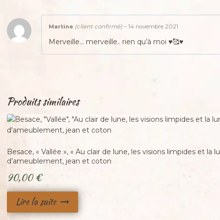
Martine
(client confirmé)
–
14 novembre 2021
Merveille… merveille.. rien qu’à moi ♥️🥰♥️
Produits similaires
Adopté
Besace, « Vallée », « Au clair de lune, les visions limpides et la l
d’ameublement, jean et coton
90,00
€
Lire la suite