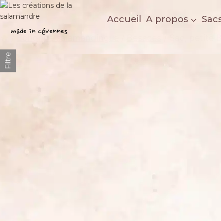
Aller
au
Accueil
A propos
Sac
Les créations de la salamandre
contenu
made in cévennes
/
Echoppe salamandingue
/
Besaces
/
Sac, petite 
Filtre
Adopté