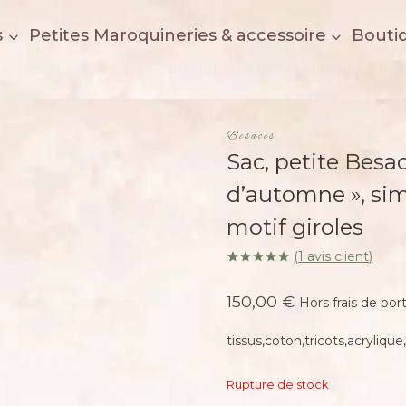
s
Petites Maroquineries & accessoire
Bouti
Besace de survie Édition « lumière doré d’automne », si
Besaces
Sac, petite Besa
d’automne », sim
motif giroles
(
1
avis client)
Noté
1
5.00
sur 5 basé
150,00
€
sur
notation
Hors frais de por
client
tissus,coton,tricots,acryliqu
Rupture de stock