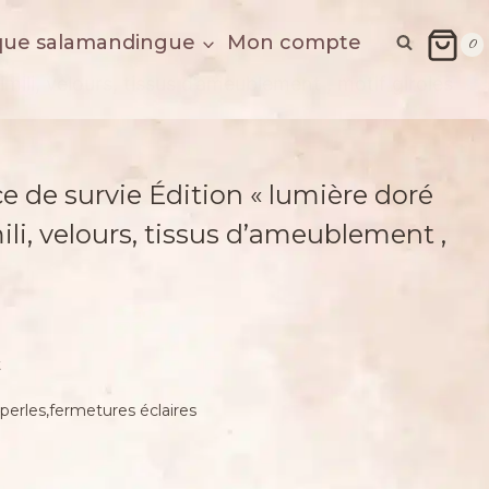
que salamandingue
Mon compte
0
mili, velours, tissus d’ameublement , motif giroles
ce de survie Édition « lumière doré
ili, velours, tissus d’ameublement ,
t
e,perles,fermetures éclaires