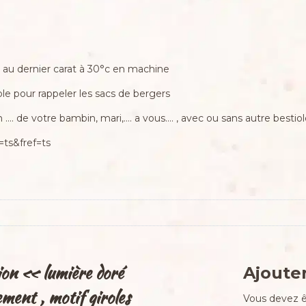
 au dernier carat à 30°c en machine
le pour rappeler les sacs de bergers
an …. de votre bambin, mari,…. a vous…. , avec ou sans autre bestio
ts&fref=ts
tion « lumière doré
Ajouter
ement , motif giroles
Vous devez 