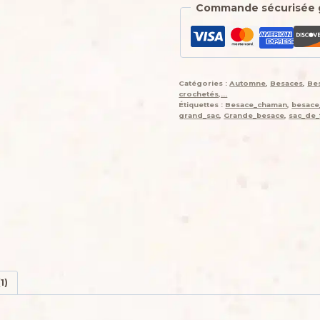
Commande sécurisée 
Catégories :
Automne
,
Besaces
,
Be
crochetés,...
Étiquettes :
Besace_chaman
,
besace
grand_sac
,
Grande_besace
,
sac_de_f
1)