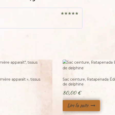
Note
5
sur
5
Adopté
umière apparaît », tissus
Sac ceinture, Ratapenada Édit
de delphine
80,00
€
Lire la suite