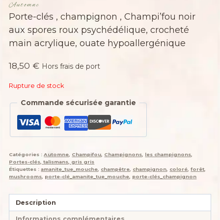
Automne
Porte-clés , champignon , Champi’fou noir
aux spores roux psychédélique, crocheté
main acrylique, ouate hypoallergénique
18,50
€
Hors frais de port
Rupture de stock
Commande sécurisée garantie
Catégories :
Automne
,
Champifou
,
Champignons
,
les champignons
,
Portes-clés, talismans, gris gris
Étiquettes :
amanite_tue_mouche
,
champêtre
,
champignon
,
coloré
,
forêt
,
mushrooms
,
porte-clé_amanite_tue_mouche
,
porte-clés_champignon
Description
Informations complémentaires