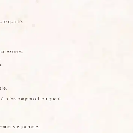
te qualité.
accessoires.
.
.
lle.
à la fois mignon et intriguant.
miner vos journées.