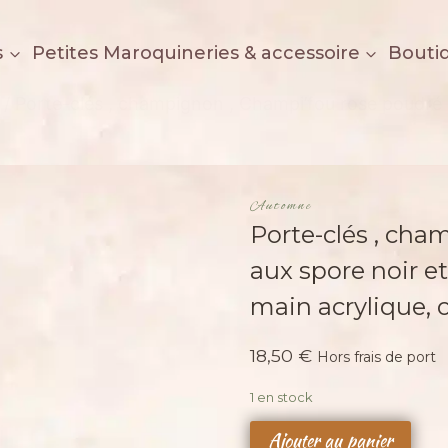
s
Petites Maroquineries & accessoire
Bouti
/
Porte-clés , champignon , Champi’fou rose poudré 
Automne
Porte-clés , ch
aux spore noir e
main acrylique,
18,50
€
Hors frais de port
1 en stock
quantité
Ajouter au panier