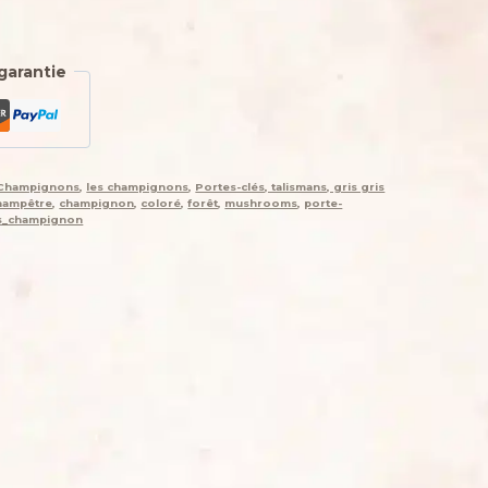
garantie
Champignons
,
les champignons
,
Portes-clés, talismans, gris gris
hampêtre
,
champignon
,
coloré
,
forêt
,
mushrooms
,
porte-
és_champignon