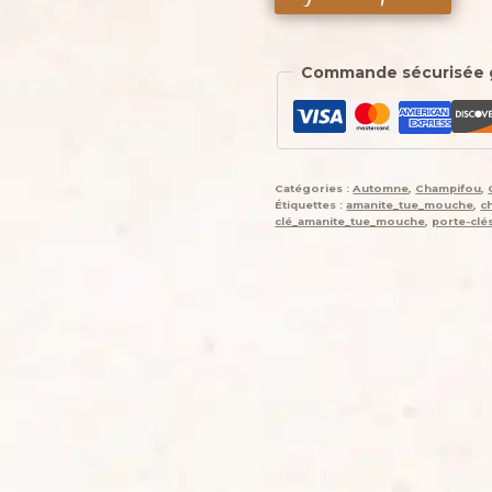
de
Porte-
clés
Commande sécurisée 
,
champignon
,
Champi'fou
rose
Catégories :
Automne
,
Champifou
,
poudré
Étiquettes :
amanite_tue_mouche
,
c
aux
clé_amanite_tue_mouche
,
porte-cl
spore
noir
et
fushia
psychédélique,
crocheté
main
acrylique,
ouate
hypoallergénique