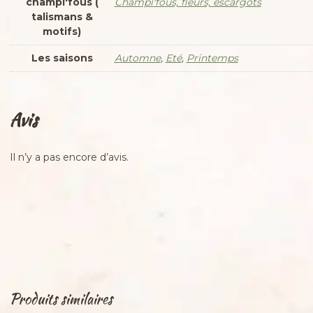
champi'fous (
Champi'fous, fleurs, escargots
talismans &
motifs)
Les saisons
Automne
,
Eté
,
Printemps
Avis
Il n’y a pas encore d’avis.
Produits similaires