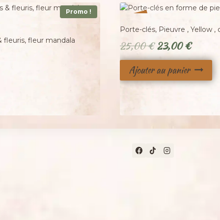
Promo !
%
8
-
Porte-clés, Pieuvre , Yellow ,
 fleuris, fleur mandala
Le
Le
25,00
€
23,00
€
prix
prix
Ajouter au panier
initial
actuel
était :
est :
25,00 €.
23,00 