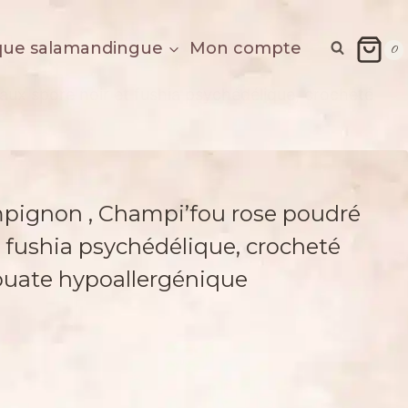
que salamandingue
Mon compte
0
aux spore noir et fushia psychédélique, crocheté
ampignon , Champi’fou rose poudré
t fushia psychédélique, crocheté
 ouate hypoallergénique