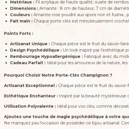
Matériaux :
Fil acrylique de haute qualité, ouate de rembo
Dimensions :
Amanite : 8 cm de hauteur, 7 cm de diamètre
Couleurs :
Amanite rose poudré aux spore noir et fushia , 
Fait main :
Chaque porte-clés est minutieusement crocheté 
Points Forts :
Artisanat Unique :
Chaque pièce est le fruit du savoir-fair
Design Psychédélique :
Un look inspiré par l’esthétique p
Rembourrage Hypoallergénique :
Fabriqué avec du molle
Cadeau Parfait :
Idéal pour les amoureux de la nature, le
Pourquoi Choisir Notre Porte-Clés Champignon ?
Artisanat Exceptionnel :
Chaque pièce est le fruit du savoir-f
Esthétique Enchanteur :
Inspiré par la beauté mystérieuse d
Utilisation Polyvalente :
Idéal pour vos clés, comme décorat
Ajoutez une touche de magie psychédélique à votre quo
Ne manquez pas l’occasion de posséder ce bijou artisanal. C