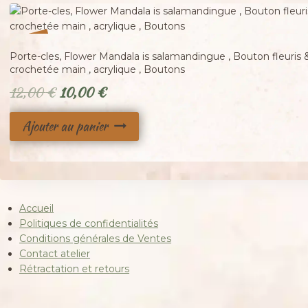
%
17
-
Porte-cles, Flower Mandala is salamandingue , Bouton fleuris &
crochetée main , acrylique , Boutons
Le
Le
12,00
€
10,00
€
prix
prix
Ajouter au panier
initial
actuel
était :
est :
12,00 €.
10,00 €.
Accueil
Politiques de confidentialités
Conditions générales de Ventes
Contact atelier
Rétractation et retours