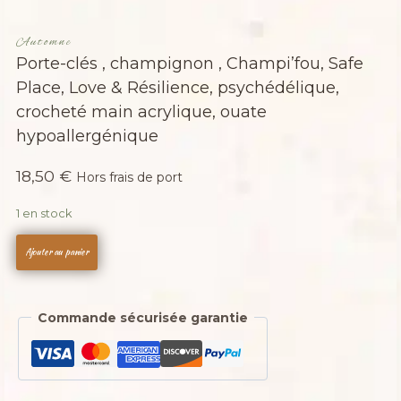
Automne
Porte-clés , champignon , Champi’fou, Safe
Place, Love & Résilience, psychédélique,
crocheté main acrylique, ouate
hypoallergénique
18,50
€
Hors frais de port
1 en stock
quantité
Ajouter au panier
de
Porte-
clés
Commande sécurisée garantie
,
champignon
,
Champi'fou,
Safe