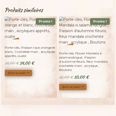
Produits similaires
Promo !
Promo !
%
13
-
%
Porte-clés, Poisson rayé, orange et
17
-
blanc, Crochetée main , acryliques
Porte-cles, Flower Mandala is
apprêts, ouate
salamandingue , Passion
d’automne fleuris, fleur mandala
Le
Le
16,00
€
14,00
€
crochetée main , acrylique ,
prix
prix
Boutons
Ajouter au panier
initial
actuel
Le
Le
12,00
€
10,00
€
était :
est :
prix
prix
16,00 €.
14,00 €.
Ajouter au panier
initial
actuel
était :
est :
12,00 €.
10,00 €.