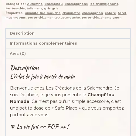
Catégories :
Automne
,
Champifou
,
Champignons
,
les champignons
,
Place,
Portes-clés, talismans, gris gris
Love
Étiquettes :
amanite_tue_mouche
,
champêtre
,
champignon
,
coloré
,
forêt
,
mushrooms
,
porte-clé_amanite_tue_mouche
,
porte-clés_champignon
&
Résilience,
psychédélique,
Description
crocheté
Informations complémentaires
main
acrylique,
Avis (0)
ouate
Description
hypoallergénique
L’éclat de joie à portée de main
Bienvenue chez Les Créations de la Salamandre. Je
suis Delphine, et je vous présente le
Champi’fou
Nomade
. Ce n’est pas qu’un simple accessoire, c’est
une petite dose de « Safe Place » que vous emportez
partout avec vous.
🍄 La vie fait « POP » !