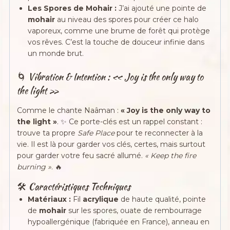
Les Spores de Mohair :
J’ai ajouté une pointe de
mohair
au niveau des spores pour créer ce halo
vaporeux, comme une brume de forêt qui protège
vos rêves. C’est la touche de douceur infinie dans
un monde brut.
🌀 Vibration & Intention : « Joy is the only way to
the light »
Comme le chante Naâman :
« Joy is the only way to
the light »
. ✨ Ce porte-clés est un rappel constant :
trouve ta propre
Safe Place
pour te reconnecter à la
vie. Il est là pour garder vos clés, certes, mais surtout
pour garder votre feu sacré allumé.
« Keep the fire
burning »
. 🔥
🛠 Caractéristiques Techniques
Matériaux :
Fil
acrylique
de haute qualité, pointe
de
mohair
sur les spores, ouate de rembourrage
hypoallergénique (fabriquée en France), anneau en