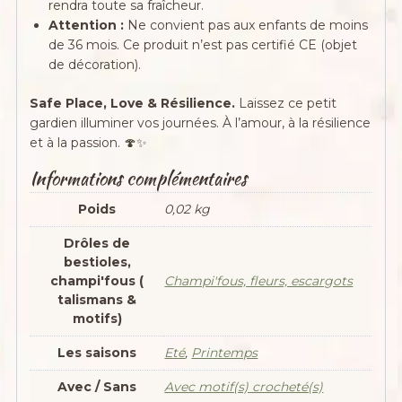
rendra toute sa fraîcheur.
Attention :
Ne convient pas aux enfants de moins
de 36 mois. Ce produit n’est pas certifié CE (objet
de décoration).
Safe Place, Love & Résilience.
Laissez ce petit
gardien illuminer vos journées. À l’amour, à la résilience
et à la passion. 🍄✨
Informations complémentaires
Poids
0,02 kg
Drôles de
bestioles,
champi'fous (
Champi'fous, fleurs, escargots
talismans &
motifs)
Les saisons
Eté
,
Printemps
Avec / Sans
Avec motif(s) crocheté(s)