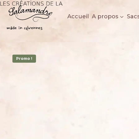
Aller
au
Accueil
A propos
Sac
contenu
Les créations de la salamandre
made in cévennes
/
Echoppe salamandingue
/
Les saisons
/
Printemp
%
20
-
Promo !