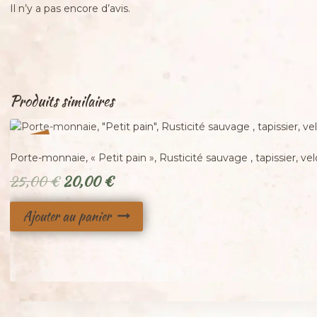
Il n’y a pas encore d’avis.
Produits similaires
%
20
-
Porte-monnaie, « Petit pain », Rusticité sauvage , tapissier, vel
Le
Le
25,00
€
20,00
€
prix
prix
Ajouter au panier
initial
actuel
était :
est :
25,00 €.
20,00 €.