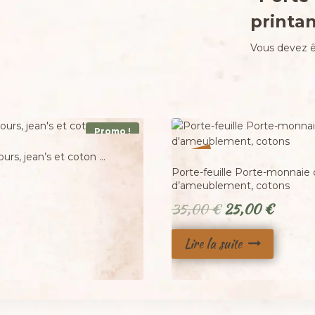
printan
Vous devez 
Promo !
Adopté
%
ours, jean’s et coton …
29
-
Porte-feuille Porte-monnaie 
d’ameublement, cotons
Le
Le
35,00
€
25,00
€
prix
prix
Lire la suite
initial
actuel
était :
est :
35,00 €.
25,00 