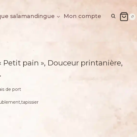
que salamandingue
Mon compte
0
, tapissier, coton …
 Petit pain », Douceur printanière,
…
ais de port
ublement,tapissier
€.