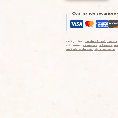
Porte-
monnaie,
Commande sécurisée 
"Petit
pain",
Douceur
printanière,
tapissier,
Catégories :
Fin de Séries/ promos
coton
Étiquettes :
cévennes
,
créateurs
,
ma
...
révélation_de_soit
,
style_sauvage