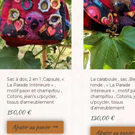
Sac à dos, 2 en 1 ,Capsule, «
La caraboule , sac ,B
La Parade Intérieure » ,
ronde , « La Parade
motif paon et champifou ,
Intérieure » , motif p
Cotons, jean’s u’pcycler,
champifou , Cotons, j
tissus d’ameublement
u’pcycler, tissus
d’ameublement
150,00
€
130,00
€
Ajouter au panier
Ajouter au panier