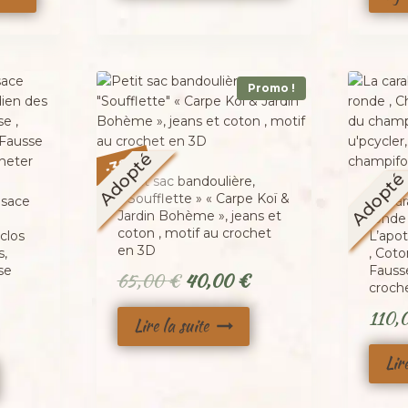
Promo !
Adopté
%
38
-
Adopt
Petit sac bandoulière,
« Soufflette » « Carpe Koï &
esace
La car
Jardin Bohème », jeans et
ronde
coton , motif au crochet
clos
L’apo
en 3D
s,
, Coto
se
Fauss
Le
Le
65,00
€
40,00
€
croch
prix
prix
110,
Lire la suite
initial
actuel
était :
est :
Lir
65,00 €.
40,00 €.