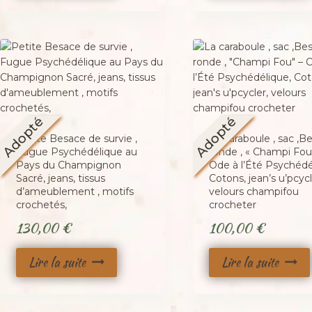
Adopté
Adopté
Petite Besace de survie ,
La caraboule , sac ,B
Fugue Psychédélique au
ronde , « Champi Fou
Pays du Champignon
Ode à l’Été Psychédé
Sacré, jeans, tissus
Cotons, jean’s u’pcycl
d’ameublement , motifs
velours champifou
crochetés,
crocheter
130,00
€
100,00
€
Lire la suite
Lire la suite