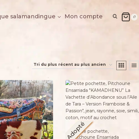
que salamandingue
Mon compte
0
Adopté
Petite pochette,
Pitchoune Ensarriada