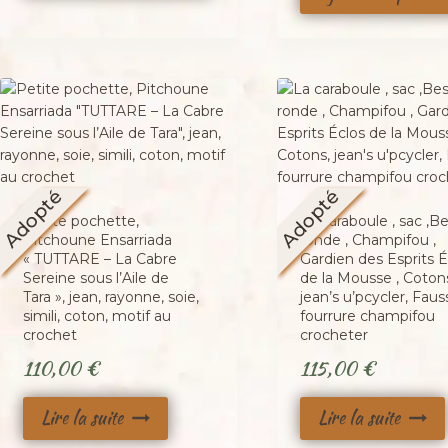
Adopté
Adopté
Petite pochette,
La caraboule , sac ,B
Pitchoune Ensarriada
ronde , Champifou ,
« TUTTARE – La Cabre
Gardien des Esprits É
Sereine sous l’Aile de
de la Mousse , Coton
Tara », jean, rayonne, soie,
jean’s u’pcycler, Faus
simili, coton, motif au
fourrure champifou
crochet
crocheter
110,00
€
115,00
€
Lire la suite
Lire la suite