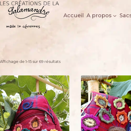
Aller
au
Accueil
A propos
Sac
contenu
Les créations de la salamandre
made in cévennes
Trié
Affichage de 1–15 sur 69 résultats
du
plus
récent
au
plus
ancien