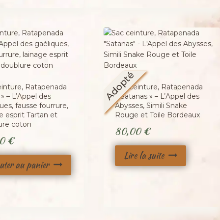
Adopté
einture, Ratapenada
Sac ceinture, Ratapenada
 » – L’Appel des
« Satanas » – L’Appel des
ues, fausse fourrure,
Abysses, Simili Snake
e esprit Tartan et
Rouge et Toile Bordeaux
ure coton
80,00
€
00
€
Lire la suite
uter au panier