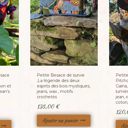
esace
Petite Besace de survie
Petit
,La légende des deux
Pitch
aon et
esprits des bois mystiques,
Gaïna,
ean’s
jeans, wax , motifs
lumiè
crochetés
jean, 
coton
135,00
€
120
Ajouter au panier
Ajo