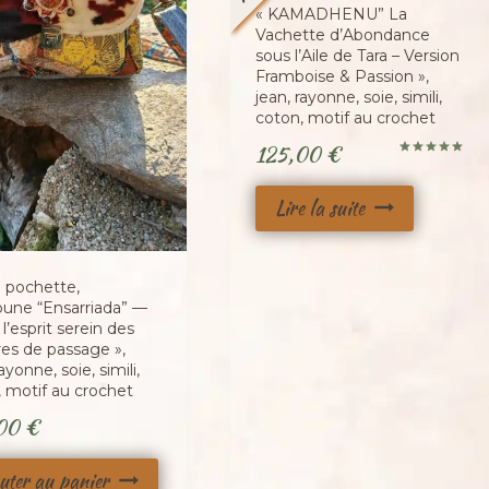
« KAMADHENU” La
Vachette d’Abondance
sous l’Aile de Tara – Version
Framboise & Passion »,
jean, rayonne, soie, simili,
coton, motif au crochet
125,00
€
Note
5.00
sur 5
Lire la suite
e pochette,
oune “Ensarriada” —
 l’esprit serein des
res de passage »,
rayonne, soie, simili,
, motif au crochet
,00
€
uter au panier