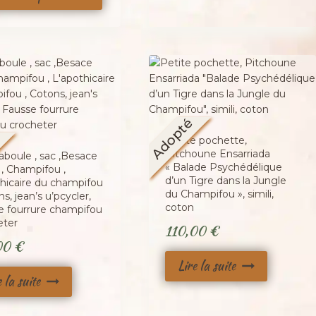
Adopté
é
Petite pochette,
Pitchoune Ensarriada
aboule , sac ,Besace
« Balade Psychédélique
 , Champifou ,
d’un Tigre dans la Jungle
thicaire du champifou
du Champifou », simili,
ns, jean’s u’pcycler,
coton
e fourrure champifou
eter
110,00
€
00
€
Lire la suite
e la suite