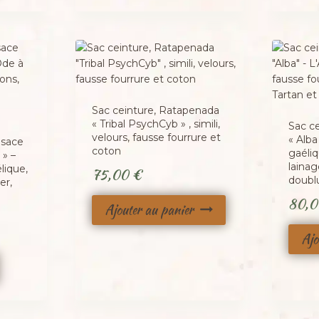
Sac ceinture, Ratapenada
« Tribal PsychCyb » , simili,
Sac c
velours, fausse fourrure et
« Alba
esace
coton
gaéliq
 » –
lainag
lique,
75,00
€
doubl
er,
80,
Ajouter au panier
Ajo