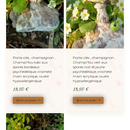
Porte-clés , champignon ,
Porte-clés , champignon ,
Champi’fou kaki aux
Champi’fou vert aux
spores bordeaux
spores noir et jaune
psychédélique, crocheté
psychédélique, crocheté
main acrylique, ouate
main acrylique, ouate
hypoallergénique
hypoallergénique
18,50
€
18,50
€
Ajouter au panier
Ajouter au panier