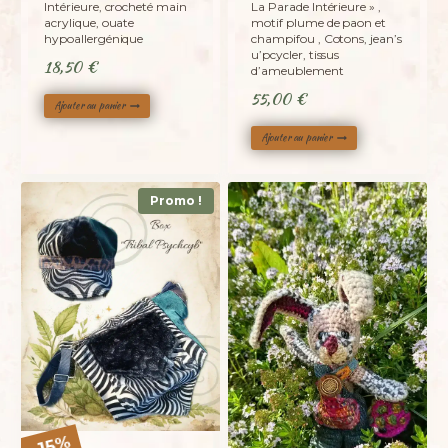
Intérieure, crocheté main
La Parade Intérieure » ,
acrylique, ouate
motif plume de paon et
hypoallergénique
champifou , Cotons, jean’s
u’pcycler, tissus
18,50
€
d’ameublement
55,00
€
Ajouter au panier
Ajouter au panier
Promo !
%
15