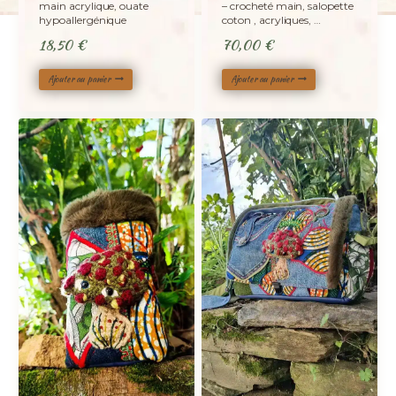
main acrylique, ouate
– crocheté main, salopette
hypoallergénique
coton , acryliques, …
18,50
€
70,00
€
Ajouter au panier
Ajouter au panier