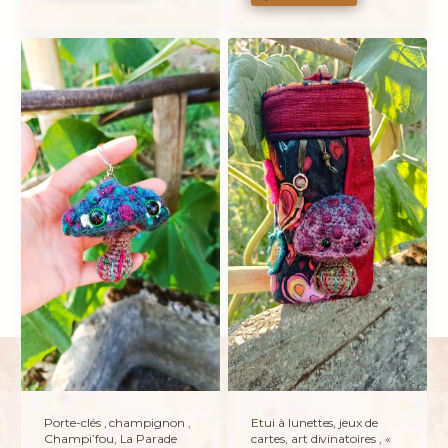
Porte-clés , champignon ,
Etui à lunettes, jeux de
Champi’fou, La Parade
cartes, art divinatoires , «