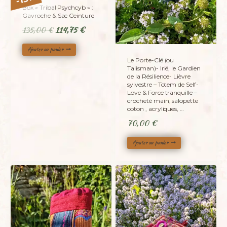
-
Box « Tribal Psychcyb » :
Gavroche & Sac Ceinture
Le
Le
135,00
€
114,75
€
prix
prix
Ajouter au panier
initial
actuel
Le Porte-Clé (ou
était :
est :
Talisman)- Irié, le Gardien
135,00 €.
114,75 €.
de la Résilience- Lièvre
sylvestre – Totem de Self-
Love & Force tranquille –
crocheté main, salopette
coton , acryliques, …
70,00
€
Ajouter au panier