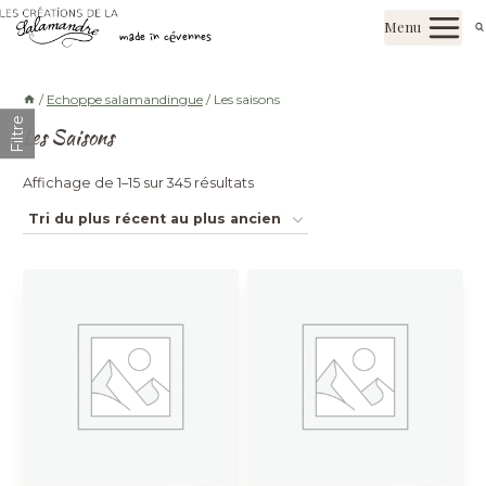
Aller
Les créations de la salamandre
Menu
au
made in cévennes
contenu
/
Echoppe salamandingue
/
Les saisons
Filtre
Les Saisons
Trié
Affichage de 1–15 sur 345 résultats
du
plus
récent
au
plus
ancien