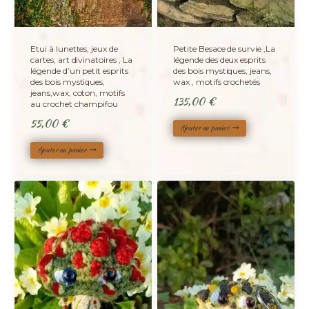
Etui à lunettes, jeux de
Petite Besace de survie ,La
cartes, art divinatoires , La
légende des deux esprits
légende d’un petit esprits
des bois mystiques, jeans,
des bois mystiques,
wax , motifs crochetés
jeans,wax, coton, motifs
135,00
€
au crochet champifou
55,00
€
Ajouter au panier
Ajouter au panier