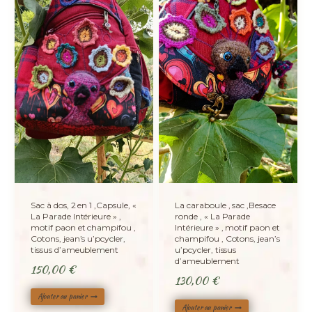
Sac à dos, 2 en 1 ,Capsule, «
La caraboule , sac ,Besace
La Parade Intérieure » ,
ronde , « La Parade
motif paon et champifou ,
Intérieure » , motif paon et
Cotons, jean’s u’pcycler,
champifou , Cotons, jean’s
tissus d’ameublement
u’pcycler, tissus
d’ameublement
150,00
€
130,00
€
Ajouter au panier
Ajouter au panier