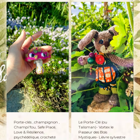
Porte-clés , champignon ,
Le Porte-Clé (ou
Champi’fou, Safe Place,
Talisman)- Vortex le
Love & Résilience,
Passeur des Bois
psychédélique, crocheté
Mystiques- Lièvre sylvestre