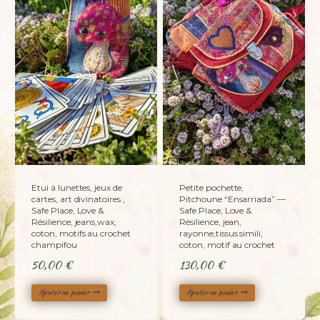
Etui à lunettes, jeux de
Petite pochette,
cartes, art divinatoires ,
Pitchoune “Ensarriada” —
Safe Place, Love &
Safe Place, Love &
Résilience, jeans,wax,
Résilience, jean,
coton, motifs au crochet
rayonne,tissus simili,
champifou
coton, motif au crochet
50,00
€
130,00
€
Ajouter au panier
Ajouter au panier