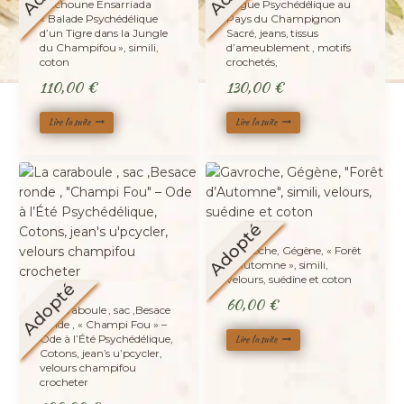
Pitchoune Ensarriada
Fugue Psychédélique au
« Balade Psychédélique
Pays du Champignon
d’un Tigre dans la Jungle
Sacré, jeans, tissus
du Champifou », simili,
d’ameublement , motifs
coton
crochetés,
110,00
€
130,00
€
Lire la suite
Lire la suite
Adopté
Gavroche, Gégène, « Forêt
d’Automne », simili,
velours, suédine et coton
Adopté
60,00
€
La caraboule , sac ,Besace
ronde , « Champi Fou » –
Ode à l’Été Psychédélique,
Lire la suite
Cotons, jean’s u’pcycler,
velours champifou
crocheter