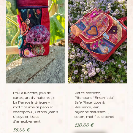
Etui à lunettes, jeux de
Petite pochette,
cartes, art divinatoires , «
Pitchoune “Ensarriada” —
La Parade Intérieure » ,
Safe Place, Love &
motif plume de paon et
Résilience, jean,
champifou , Cotons, jean’s
rayonne,tissus simili,
u’pcycler, tissus
coton, motif au crochet
d’ameublement
130,00
€
55,00
€