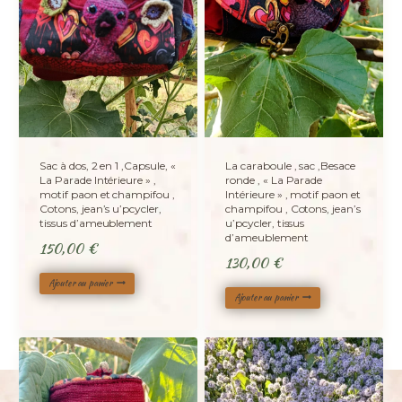
Sac à dos, 2 en 1 ,Capsule, «
La caraboule , sac ,Besace
La Parade Intérieure » ,
ronde , « La Parade
motif paon et champifou ,
Intérieure » , motif paon et
Cotons, jean’s u’pcycler,
champifou , Cotons, jean’s
tissus d’ameublement
u’pcycler, tissus
d’ameublement
150,00
€
130,00
€
Ajouter au panier
Ajouter au panier