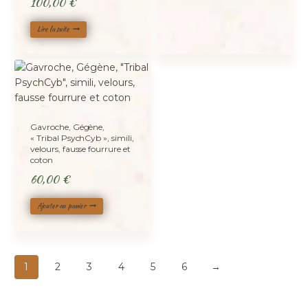
100,00
€
Lire la suite
Gavroche, Gégène,
« Tribal PsychCyb », simili,
velours, fausse fourrure et
coton
60,00
€
Ajouter au panier
1
2
3
4
5
6
→