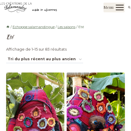
Aller
Les créations de la salamandre
Menu
au
made in cévennes
contenu
/
Echoppe salamandingue
/
Les saisons
/
Eté
Eté
Trié
Affichage de 1–15 sur 83 résultats
du
plus
récent
au
plus
ancien