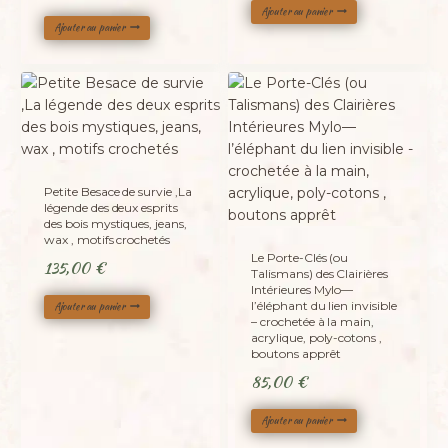
Ajouter au panier
Ajouter au panier
Petite Besace de survie ,La
légende des deux esprits
des bois mystiques, jeans,
wax , motifs crochetés
Le Porte-Clés (ou
135,00
€
Talismans) des Clairières
Intérieures Mylo—
l’éléphant du lien invisible
Ajouter au panier
– crochetée à la main,
acrylique, poly-cotons ,
boutons apprêt
85,00
€
Ajouter au panier