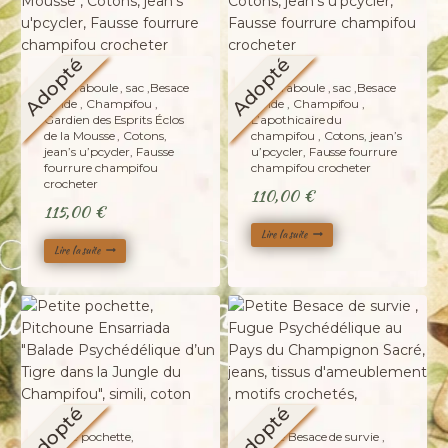
Adopté
Adopté
La caraboule , sac ,Besace
La caraboule , sac ,Besace
ronde , Champifou ,
ronde , Champifou ,
Gardien des Esprits Éclos
L’apothicaire du
de la Mousse , Cotons,
champifou , Cotons, jean’s
jean’s u’pcycler, Fausse
u’pcycler, Fausse fourrure
fourrure champifou
champifou crocheter
crocheter
110,00
€
115,00
€
Lire la suite
Lire la suite
Adopté
Adopté
Petite pochette,
Petite Besace de survie ,