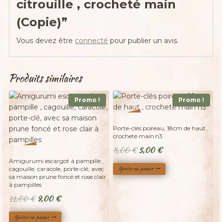
citrouille , crocheté main
(Copie)”
Vous devez être
connecté
pour publier un avis.
Produits similaires
Promo !
Promo !
%
38
-
Porte-clés poireau, 18cm de haut ,
crocheté main n3
Le
Le
8,00
€
5,00
€
%
18
-
prix
prix
Amigurumi escargot à pampille ,
cagouille, caracole, porte-clé, avec
Ajouter au panier
initial
actuel
sa maison prune foncé et rose clair
était :
est :
à pampilles
8,00 €.
5,00 €.
Le
Le
11,00
€
9,00
€
prix
prix
Ajouter au panier
initial
actuel