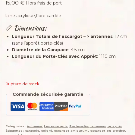
15,00
€
Hors frais de port
laine acrylique,fibre cardée
📏 Dimensions:
Longueur Totale de l’escargot – > antennes
: 12 cm
(sans l’apprêt porte-clés)
Diamètre de la Carapace
: 4,5 cm
Longueur du Porte-Clés avec Apprêt
: 1110 cm
Rupture de stock
Commande sécurisée garantie
Catégories :
Automne
,
Les escargots
,
Portes-clés, talismans, gris gris
Étiquettes :
caracole
,
coloré
,
escargot_amigurumi
,
escargot_en_crochet
,