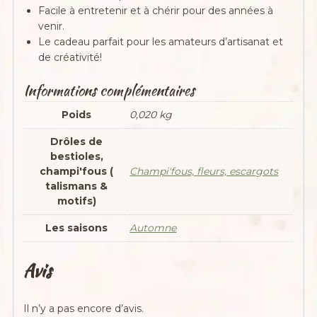
Facile à entretenir et à chérir pour des années à
venir.
Le cadeau parfait pour les amateurs d’artisanat et
de créativité!
Informations complémentaires
Poids
0,020 kg
Drôles de
bestioles,
champi'fous (
Champi'fous, fleurs, escargots
talismans &
motifs)
Les saisons
Automne
Avis
Il n’y a pas encore d’avis.