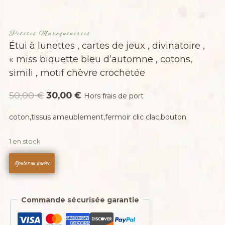
Petites Maroquineries
Étui à lunettes , cartes de jeux , divinatoire ,
« miss biquette bleu d’automne , cotons,
simili , motif chèvre crochetée
Le
Le
50,00
€
30,00
€
Hors frais de port
prix
prix
coton,tissus ameublement,fermoir clic clac,bouton
initial
actuel
était :
est :
1 en stock
50,00 €.
30,00 €.
quantité
Ajouter au panier
de
Étui
à
Commande sécurisée garantie
lunettes
,
cartes