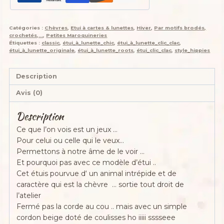
de
jeux
Catégories :
Chèvres
,
Etui à cartes & lunettes
,
Hiver
,
Par motifs brodés,
,
crochetés,...
,
Petites Maroquineries
divinatoire
Étiquettes :
classic
,
étui_à_lunette_chic
,
étui_à_lunette_clic_clac
,
étui_à_lunette_originale
,
étui_à_lunette_roots
,
étui_clic_clac
,
style_hippies
,
"miss
biquette
Description
bleu
Avis (0)
d'automne
,
Description
cotons,
Ce que l’on vois est un jeux …
simili
Pour celui ou celle qui le veux…
,
Permettons à notre âme de le voir …
motif
Et pourquoi pas avec ce modèle d’étui ..
chèvre
Cet étuis pourvue d
‘ un animal intrépide et de
crochetée
caractère qui est la chèvre … sortie tout droit de
l’atelier
Fermé pas la corde au cou .. mais avec un simple
cordon beige doté de coulisses ho iiiii sssseee