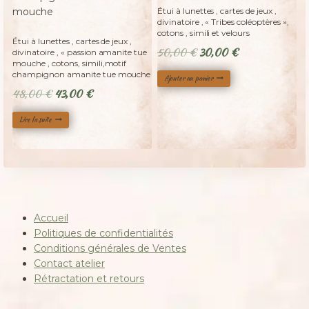
-
Étui à lunettes , cartes de jeux ,
divinatoire , « Tribes coléoptères »,
Adopté
cotons , simili et velours
Étui à lunettes , cartes de jeux ,
Le
Le
50,00
€
30,00
€
divinatoire , « passion amanite tue
mouche , cotons, simili,motif
prix
prix
champignon amanite tue mouche
Ajouter au panier
initial
actuel
Le
Le
48,00
€
43,00
€
était :
est :
prix
prix
50,00 €.
30,00 €.
Lire la suite
initial
actuel
était :
est :
48,00 €.
43,00 €.
Accueil
Politiques de confidentialités
Conditions générales de Ventes
Contact atelier
Rétractation et retours