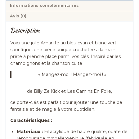
vert
Informations complémentaires
psychédélique,
crocheté
Avis (0)
main
Description
acrylique,
ouate
Voici une jolie Amanite au bleu cyan et blanc vert
hypoallergénique
sporifique, une pièce unique crochetée à la main,
prête à prendre place parmi vos clés. Inspiré par les
champignons et la chanson culte
« Mangez-moi ! Mangez-moi ! »
de Billy Ze Kick et Les Gamins En Folie,
ce porte-clés est parfait pour ajouter une touche de
fantaisie et de magie à votre quotidien.
Caractéristiques :
Matériaux :
Fil acrylique de haute qualité, ouate de
rembourrage hypoallergénique (fabriquée en