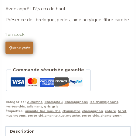
Avec apprêt 12,5 cm de haut
Présence de : breloque, perles, laine acrylique, fibre cardée
1 en stock
quantité
Ajouter au panier
de
Porte-
clés
Commande sécurisée garantie
,
champignon
,
Champi'fou
Bleu
Catégories :
Automne
,
Champifou
,
Champignons
,
les champignons
,
cyan
Portes-clés, talismans, gris gris
aux
Étiquettes :
amanite_tue_mouche
,
champêtre
,
champignon
,
coloré
,
forêt
,
mushrooms
,
porte-clé_amanite_tue_mouche
,
porte-clés_champignon
spores
blanc
et
Description