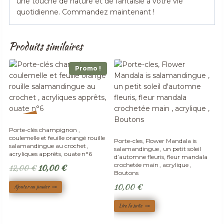
une touche de nature et de fantaisie à votre vie
quotidienne. Commandez maintenant !
Produits similaires
Promo !
%
17
-
Adopté
Porte-clés champignon ,
coulemelle et feuille orangé rouille
Porte-cles, Flower Mandala is
salamandingue au crochet ,
salamandingue , un petit soleil
acryliques apprêts, ouate n°6
d’automne fleuris, fleur mandala
crochetée main , acrylique ,
Le
Le
12,00
€
10,00
€
Boutons
prix
prix
10,00
€
Ajouter au panier
initial
actuel
était :
est :
Lire la suite
12,00 €.
10,00 €.