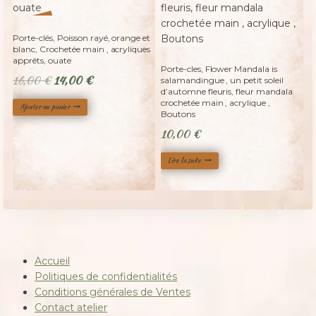
%
13
-
Porte-clés, Poisson rayé, orange et
blanc, Crochetée main , acryliques
Adopté
apprêts, ouate
Porte-cles, Flower Mandala is
Le
Le
16,00
€
14,00
€
salamandingue , un petit soleil
d’automne fleuris, fleur mandala
prix
prix
crochetée main , acrylique ,
Ajouter au panier
initial
actuel
Boutons
était :
est :
10,00
€
16,00 €.
14,00 €.
Lire la suite
Accueil
Politiques de confidentialités
Conditions générales de Ventes
Contact atelier