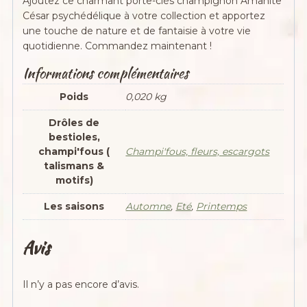
Ajoutez ce charmant porte-clés champignon Amanite
César psychédélique à votre collection et apportez
une touche de nature et de fantaisie à votre vie
quotidienne. Commandez maintenant !
Informations complémentaires
Poids
0,020 kg
Drôles de
bestioles,
champi'fous (
Champi'fous, fleurs, escargots
talismans &
motifs)
Les saisons
Automne
,
Eté
,
Printemps
Avis
Il n’y a pas encore d’avis.