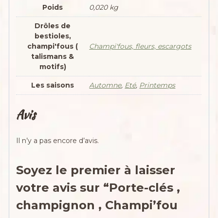
Poids
0,020 kg
Drôles de
bestioles,
champi'fous (
Champi'fous, fleurs, escargots
talismans &
motifs)
Les saisons
Automne
,
Eté
,
Printemps
Avis
Il n’y a pas encore d’avis.
Soyez le premier à laisser
votre avis sur “Porte-clés ,
champignon , Champi’fou