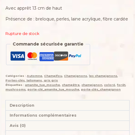
Avec apprêt 13 cm de haut
Présence de : breloque, perles, laine acrylique, fibre cardée
Rupture de stock
Commande sécurisée garantie
Catégories :
Automne
,
Champifou
,
Champignons
,
les champignons
,
Portes-clés, talismans, gris gris
Étiquettes :
amanite_tue_mouche
,
champêtre
,
champignon
,
coloré
,
forêt
,
mushrooms
,
porte-clé_amanite_tue_mouche
,
porte-clés_champignon
Description
Informations complémentaires
Avis (0)