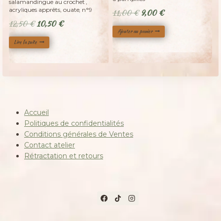
salamandingue au crochet ,
acryliques apprêts, ouate, n°9
Le
Le
11,00
€
9,00
€
Le
Le
12,50
€
10,50
€
prix
prix
Ajouter au panier
prix
prix
initial
actuel
Lire la suite
initial
actuel
était :
est :
était :
est :
11,00 €.
9,00 €.
12,50 €.
10,50 €.
Accueil
Politiques de confidentialités
Conditions générales de Ventes
Contact atelier
Rétractation et retours