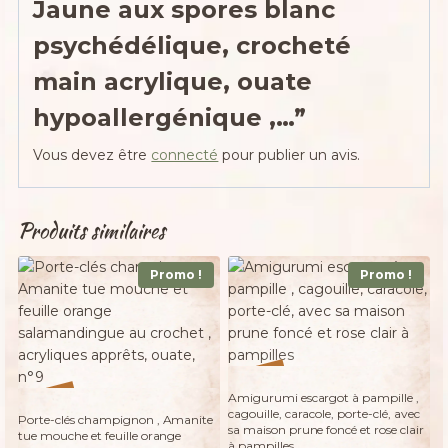
Jaune aux spores blanc
psychédélique, crocheté
main acrylique, ouate
hypoallergénique ,…”
Vous devez être
connecté
pour publier un avis.
Produits similaires
Promo !
Promo !
%
18
-
Adopté
%
Amigurumi escargot à pampille ,
16
-
cagouille, caracole, porte-clé, avec
Porte-clés champignon , Amanite
sa maison prune foncé et rose clair
tue mouche et feuille orange
à pampilles