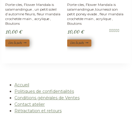
Adopté
Adopté
Porte-cles, Flower Mandala is
Porte-cles, Flower Mandala is
salamandingue , un petit soleil
salamandingue ,tournesol son
d’automne fleuris, fleur mandala
petit poney evade , fleur mandala
crochetée main , acrylique ,
crochetée main , acrylique ,
Boutons
Boutons
10,00
€
10,00
€
Note
5.00
sur 5
Lire la suite
Lire la suite
Accueil
Politiques de confidentialités
Conditions générales de Ventes
Contact atelier
Rétractation et retours