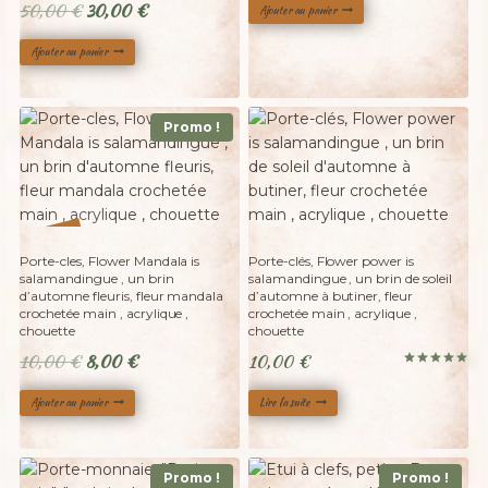
Le
Le
50,00
€
30,00
€
Ajouter au panier
initial
actuel
prix
prix
était :
est :
Ajouter au panier
initial
actuel
40,00 €.
25,00 €.
était :
est :
50,00 €.
30,00 €.
Promo !
Adopté
%
20
-
Porte-cles, Flower Mandala is
Porte-clés, Flower power is
salamandingue , un brin
salamandingue , un brin de soleil
d’automne fleuris, fleur mandala
d’automne à butiner, fleur
crochetée main , acrylique ,
crochetée main , acrylique ,
chouette
chouette
Le
Le
10,00
€
8,00
€
10,00
€
Note
prix
prix
5.00
sur 5
Ajouter au panier
Lire la suite
initial
actuel
était :
est :
10,00 €.
8,00 €.
Promo !
Promo !