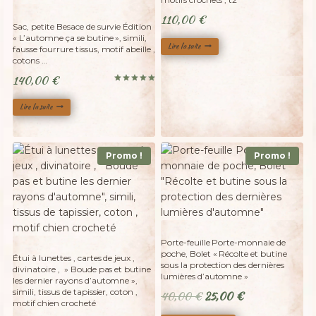
Adopté
110,00
€
Sac, petite Besace de survie Édition
« L’automne ça se butine », simili,
Lire la suite
fausse fourrure tissus, motif abeille ,
cotons …
140,00
€
Note
5.00
sur 5
Lire la suite
Promo !
Promo !
Porte-feuille Porte-monnaie de
poche, Bolet « Récolte et butine
Étui à lunettes , cartes de jeux ,
sous la protection des dernières
divinatoire , » Boude pas et butine
lumières d’automne »
les dernier rayons d’automne »,
simili, tissus de tapissier, coton ,
Le
Le
40,00
€
25,00
€
motif chien crocheté
prix
prix