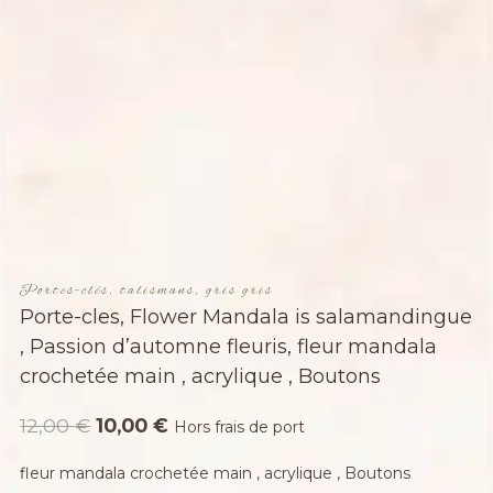
Portes-clés, talismans, gris gris
Porte-cles, Flower Mandala is salamandingue
, Passion d’automne fleuris, fleur mandala
crochetée main , acrylique , Boutons
Le
Le
12,00
€
10,00
€
Hors frais de port
prix
prix
fleur mandala crochetée main , acrylique , Boutons
initial
actuel