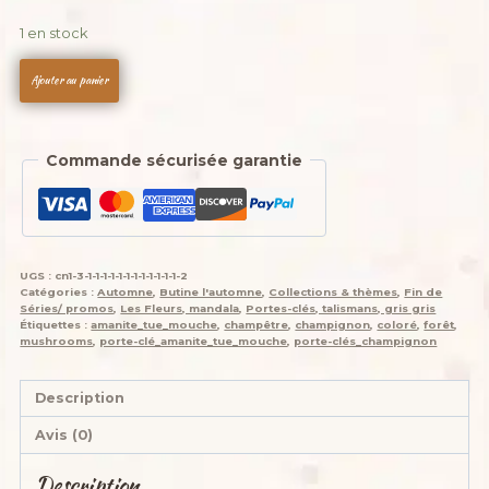
était :
est :
1 en stock
12,00 €.
10,00 €.
quantité
Ajouter au panier
de
Porte-
cles,
Commande sécurisée garantie
Flower
Mandala
is
salamandingue
,
UGS :
cn1-3-1-1-1-1-1-1-1-1-1-1-1-1-2
Passion
Catégories :
Automne
,
Butine l'automne
,
Collections & thèmes
,
Fin de
d'automne
Séries/ promos
,
Les Fleurs, mandala
,
Portes-clés, talismans, gris gris
Étiquettes :
amanite_tue_mouche
,
champêtre
,
champignon
,
coloré
,
forêt
,
fleuris,
mushrooms
,
porte-clé_amanite_tue_mouche
,
porte-clés_champignon
fleur
mandala
Description
crochetée
main
Avis (0)
,
acrylique
Description