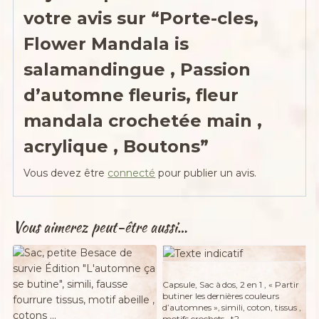
votre avis sur “Porte-cles,
Flower Mandala is
salamandingue , Passion
d’automne fleuris, fleur
mandala crochetée main ,
acrylique , Boutons”
Vous devez être
connecté
pour publier un avis.
Vous aimerez peut-être aussi…
Adopté
Capsule, Sac à dos, 2 en 1 , « Partir
butiner les dernières couleurs
d’automnes », simili, coton, tissus ,
motifs crochets , t2