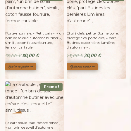
Porte-monnaie, « Petit pain », « un
Etui à clefs, petite, Bonne poire,
brin de soleil d’automne butiner »,
protège clés, porte-clés, « part
simili , coton fausse fourrure,
Butines les dernières lumières
fermoir cartable
d’automne » ,
Le
Le
Le
Le
35,00
€
30,00
€
25,00
€
20,00
€
prix
prix
prix
prix
Ajouter au panier
Ajouter au panier
initial
actuel
initial
actuel
était :
est :
était :
est :
35,00 €.
30,00 €.
25,00 €.
20,00 €.
Promo !
%
31
-
La caraboule , sac ,Besace ronde ,
« un brin de soleil d’automne