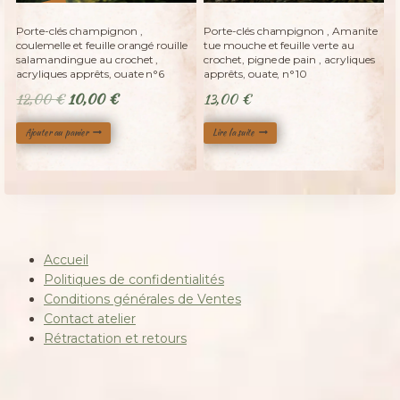
Adopté
%
17
-
Porte-clés champignon ,
Porte-clés champignon , Amanite
coulemelle et feuille orangé rouille
tue mouche et feuille verte au
salamandingue au crochet ,
crochet, pigne de pain , acryliques
acryliques apprêts, ouate n°6
apprêts, ouate, n°10
Le
Le
12,00
€
10,00
€
13,00
€
prix
prix
Ajouter au panier
Lire la suite
initial
actuel
était :
est :
12,00 €.
10,00 €.
Accueil
Politiques de confidentialités
Conditions générales de Ventes
Contact atelier
Rétractation et retours