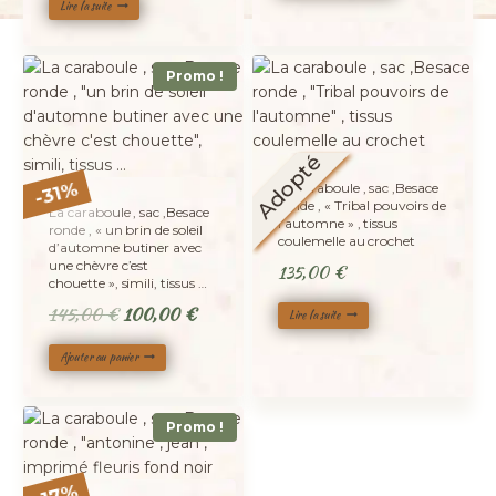
Lire la suite
était :
est :
140,00 €.
100,00 €
Promo !
Adopté
%
La caraboule , sac ,Besace
31
-
ronde , « Tribal pouvoirs de
La caraboule , sac ,Besace
l’automne » , tissus
ronde , « un brin de soleil
coulemelle au crochet
d’automne butiner avec
une chèvre c’est
135,00
€
chouette », simili, tissus …
Le
Le
145,00
€
100,00
€
Lire la suite
prix
prix
Ajouter au panier
initial
actuel
était :
est :
145,00 €.
100,00 €.
Promo !
%