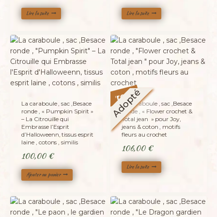
Lire la suite
Lire la suite
Promo !
Adopté
La caraboule , sac ,Besace
La caraboule , sac ,Besace
ronde , « Pumpkin Spirit »
ronde , « Flower crochet &
– La Citrouille qui
Total jean » pour Joy,
Embrasse l’Esprit
jeans & coton , motifs
d’Halloweenn, tissus esprit
fleurs au crochet
laine , cotons , similis
106,00
€
100,00
€
Lire la suite
Ajouter au panier