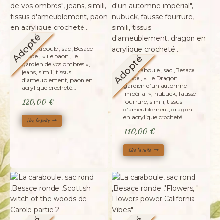
Adopté
La caraboule , sac ,Besace
ronde , « Le paon , le
Adopté
gardien de vos ombres »,
La caraboule , sac ,Besace
jeans, simili, tissus
ronde , « Le Dragon
d’ameublement, paon en
gardien d’un automne
acrylique crocheté…
impérial », nubuck, fausse
120,00
€
fourrure, simili, tissus
d’ameublement, dragon
en acrylique crocheté…
Lire la suite
110,00
€
Lire la suite