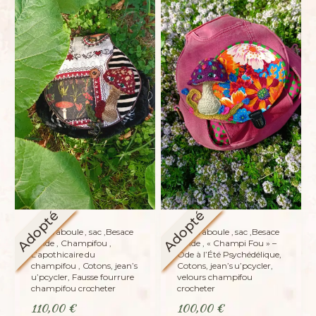
Adopté
Adopté
La caraboule , sac ,Besace
La caraboule , sac ,Besace
ronde , Champifou ,
ronde , « Champi Fou » –
L’apothicaire du
Ode à l’Été Psychédélique,
champifou , Cotons, jean’s
Cotons, jean’s u’pcycler,
u’pcycler, Fausse fourrure
velours champifou
champifou crocheter
crocheter
110,00
€
100,00
€