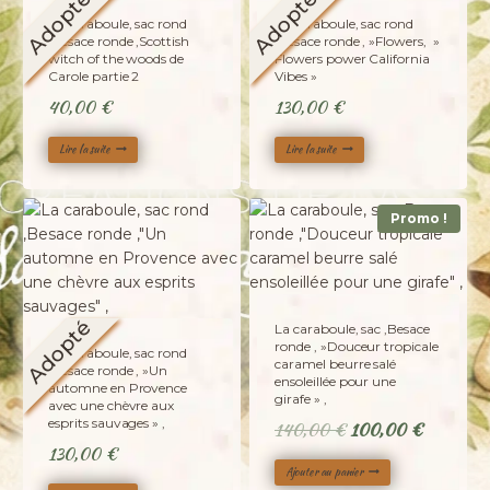
Adopté
Adopté
La caraboule, sac rond
La caraboule, sac rond
,Besace ronde ,Scottish
,Besace ronde , »Flowers, »
witch of the woods de
Flowers power California
Carole partie 2
Vibes »
40,00
€
130,00
€
Lire la suite
Lire la suite
Promo !
Adopté
La caraboule, sac ,Besace
ronde , »Douceur tropicale
La caraboule, sac rond
caramel beurre salé
,Besace ronde , »Un
ensoleillée pour une
automne en Provence
girafe » ,
avec une chèvre aux
esprits sauvages » ,
Le
Le
140,00
€
100,00
€
130,00
€
prix
prix
Ajouter au panier
initial
actuel