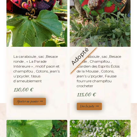
Adopté
La caraboule , sac ,Besace
La caraboule , sac ,Besace
ronde , « La Parade
ronde , Champifou ,
Intérieure » , motif paon et
Gardien des Esprits Éclos
champifou , Cotons, jean’s
de la Mousse , Cotons,
u’pcycler, tissus
jean’s u’pcycler, Fausse
d’ameublement
fourrure champifou
crocheter
130,00
€
115,00
€
Ajouter au panier
Lire la suite