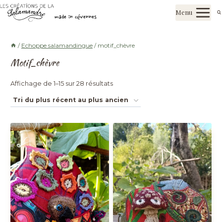
Aller
Les créations de la salamandre
Menu
au
made in cévennes
contenu
/
Echoppe salamandingue
/
motif_chèvre
Motif_chèvre
Trié
Affichage de 1–15 sur 28 résultats
du
plus
récent
au
plus
ancien