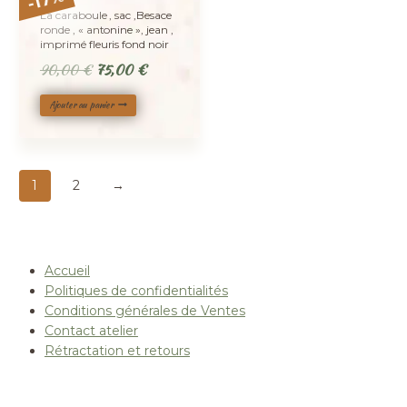
17
-
La caraboule , sac ,Besace
ronde , « antonine », jean ,
imprimé fleuris fond noir
Le
Le
90,00
€
75,00
€
prix
prix
Ajouter au panier
initial
actuel
était :
est :
90,00 €.
75,00 €.
1
2
→
Accueil
Politiques de confidentialités
Conditions générales de Ventes
Contact atelier
Rétractation et retours