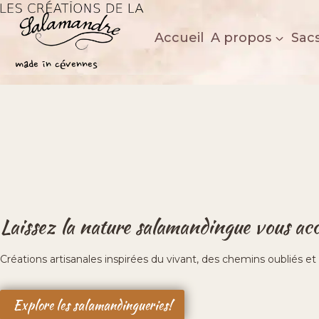
Aller
au
Accueil
A propos
Sac
contenu
Les créations de la salamandre
made in cévennes
Laissez la nature salamandingue vous a
Créations artisanales inspirées du vivant, des chemins oubliés 
Explore les salamandingueries!