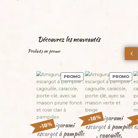
Découvrez les nouveautés
Produits en promo
P
P
PROMO
PROMO
R
R
O
O
D
D
U
U
I
I
T
T
Amigurumi
%
18
–
E
E
Amigurumi
%
18
escargot à pampille
e
N
N
–
escargot à pampille
P
P
, cagouille,
R
R