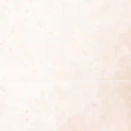
0
0
0
:
,
,
1
0
0
€
2
0
0
.
,
0
€
€
0
.
.
€
.