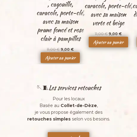
, cagouille,
caracole, porte-clé,
c
O
O
caracole, porte-clé,
avec sa maison
d
M
M
O
O
avec sa maison
verte et beige
T
T
prune foncé et rose
I
I
L
L
11,00
€
9,00
€
clair à pampilles
O
O
e
e
Ajouter au panier
N
N
p
p
L
L
11,00
€
9,00
€
r
r
e
e
Ajouter au panier
i
i
p
p
x
x
r
r
i
a
i
i
n
c
x
x
i
t
i
a
🪡🧵Les services retouches
t
u
n
c
i
e
i
t
a
l
Pour les locaux
t
u
l
e
Basée au
Collet-de-Dèze
,
i
e
é
s
je vous propose également des
a
l
t
t
retouches simples
selon vos besoins.
l
e
a
é
s
i
:
t
t
t
9
a