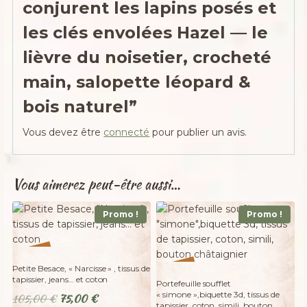
conjurent les lapins posés et
les clés envolées Hazel — le
lièvre du noisetier, crocheté
main, salopette léopard &
bois naturel”
Vous devez être
connecté
pour publier un avis.
Vous aimerez peut-être aussi…
Promo !
Promo !
%
29
-
Petite Besace, « Narcisse » , tissus de
%
50
tapissier, jeans… et coton
-
Portefeuille soufflet
« simone »,biquette 3d, tissus de
Le
Le
105,00
€
75,00
€
tapissier, coton, simili, bouton