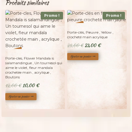
Produits similaires
Promo !
Promo !
%
8
-
Porte-clés, Pieuvre , Yellow ,
crocheté main acrylique
Le
Le
25,00
€
23,00
€
prix
prix
%
17
-
Ajouter au panier
Porte-cles, Flower Mandala is
initial
actuel
salamandingue , Un tournesol qui
était :
est :
aime le violet, fleur mandala
crochetée main , acrylique ,
25,00 €.
23,00 €.
Boutons
Le
Le
12,00
€
10,00
€
prix
prix
Ajouter au panier
initial
actuel
était :
est :
12,00 €.
10,00 €.