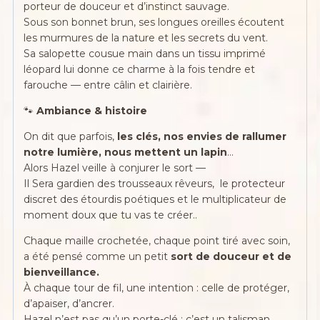
porteur de douceur et d’instinct sauvage.
lièvre
Sous son bonnet brun, ses longues oreilles écoutent
du
les murmures de la nature et les secrets du vent.
noisetier,
Sa salopette cousue main dans un tissu imprimé
crocheté
léopard lui donne ce charme à la fois tendre et
main,
farouche — entre câlin et clairière.
salopette
léopard
🐾
Ambiance & histoire
&
bois
On dit que parfois,
les clés, nos envies de rallumer
naturel
notre lumière, nous mettent un lapin
…
Alors Hazel veille à conjurer le sort —
Il Sera gardien des trousseaux rêveurs, le protecteur
discret des étourdis poétiques et le multiplicateur de
moment doux que tu vas te créer..
Chaque maille crochetée, chaque point tiré avec soin,
a été pensé comme un petit
sort de douceur et de
bienveillance.
À chaque tour de fil, une intention : celle de protéger,
d’apaiser, d’ancrer.
Hazel n’est pas qu’un porte-clé : c’est un talisman,