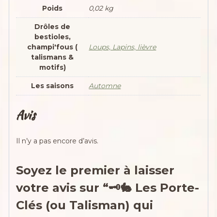
Poids
0,02 kg
Drôles de
bestioles,
champi'fous (
Loups, Lapins, lièvre
talismans &
motifs)
Les saisons
Automne
Avis
Il n’y a pas encore d’avis.
Soyez le premier à laisser
votre avis sur “🗝️🐇 Les Porte-
Clés (ou Talisman) qui