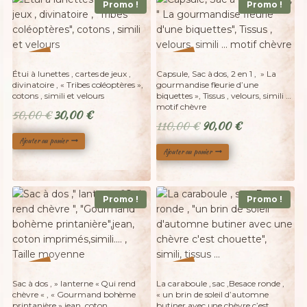
Promo !
Promo !
%
%
40
18
-
-
Étui à lunettes , cartes de jeux ,
Capsule, Sac à dos, 2 en 1 , » La
divinatoire , « Tribes coléoptères »,
gourmandise fleurie d’une
cotons , simili et velours
biquettes », Tissus , velours, simili …
motif chèvre
Le
Le
50,00
€
30,00
€
Le
Le
110,00
€
90,00
€
prix
prix
prix
prix
Ajouter au panier
initial
actuel
Ajouter au panier
initial
actuel
était :
est :
était :
est :
50,00 €.
30,00 €.
110,00 €.
90,00 €.
Promo !
Promo !
%
%
23
31
-
-
Sac à dos , » lanterne « Qui rend
La caraboule , sac ,Besace ronde ,
chèvre « , « Gourmand bohème
« un brin de soleil d’automne
printanière »,jean, coton
butiner avec une chèvre c’est