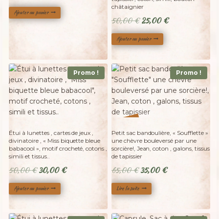
prix
prix
châtaignier
Ajouter au panier
initial
actuel
Le
Le
50,00
€
25,00
€
était :
est :
prix
prix
105,00 €.
75,00 €.
Ajouter au panier
initial
actuel
était :
est :
50,00 €.
25,00 €.
Promo !
Promo !
Adopté
%
46
-
Étui à lunettes , cartes de jeux ,
Petit sac bandoulière, « Soufflette »
divinatoire , « Miss biquette bleue
une chèvre bouleversé par une
babacool », motif crocheté, cotons ,
sorcière!, Jean, coton , galons, tissus
simili et tissus..
de tapissier
Le
Le
Le
Le
50,00
€
30,00
€
65,00
€
35,00
€
prix
prix
prix
prix
Ajouter au panier
Lire la suite
initial
actuel
initial
actuel
était :
est :
était :
est :
50,00 €.
30,00 €.
65,00 €.
35,00 €.