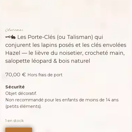
Automne
🗝️🐇 Les Porte-Clés (ou Talisman) qui
conjurent les lapins posés et les clés envolées
Hazel — le lièvre du noisetier, crocheté main,
salopette léopard & bois naturel
70,00
€
Hors frais de port
Sécurité
Objet décoratif.
Non recommandé pour les enfants de moins de 14 ans
(petits éléments).
1 en stock
quantité