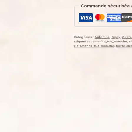
Commande sécurisée 
Catégories :
Automne
,
Gipsy
,
Girafe
Étiquettes :
amanite_tue_mouche
,
c
clé_amanite_tue_mouche
,
porte-cl