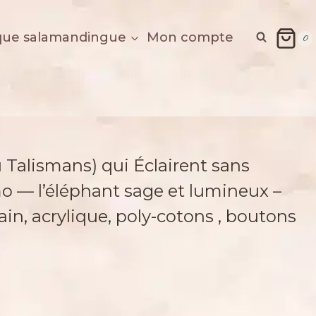
que salamandingue
Mon compte
0
ouir 🗝️🐘 Lumo — l’éléphant sage et lumineux –
u Talismans) qui Éclairent sans
mo — l’éléphant sage et lumineux –
ain, acrylique, poly-cotons , boutons