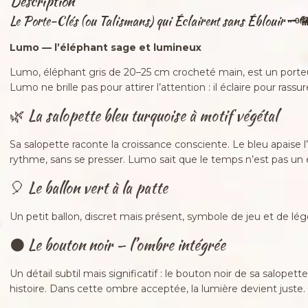
Description
Le Porte-Clés (ou Talismans) qui Éclairent sans Éblouir 🗝️
Lumo — l’éléphant sage et lumineux
Lumo, éléphant gris de 20–25 cm crocheté main, est un porte
Lumo ne brille pas pour attirer l’attention : il éclaire pour rassu
🌿 La salopette bleu turquoise à motif végétal
Sa salopette raconte la croissance consciente. Le bleu apaise l
rythme, sans se presser. Lumo sait que le temps n’est pas u
🎈 Le ballon vert à la patte
Un petit ballon, discret mais présent, symbole de jeu et de légèr
⚫ Le bouton noir — l’ombre intégrée
Un détail subtil mais significatif : le bouton noir de sa salope
histoire. Dans cette ombre acceptée, la lumière devient juste.