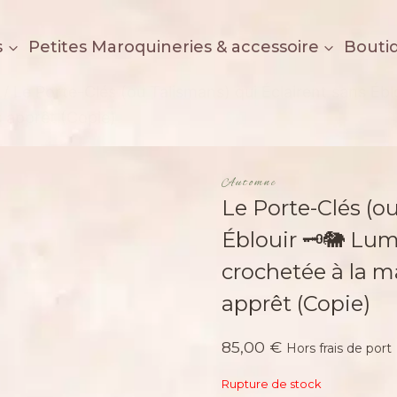
s
Petites Maroquineries & accessoire
Bouti
/
Le Porte-Clés (ou Talismans) qui Éclairent sans Ébl
s apprêt (Copie)
Automne
Le Porte-Clés (o
Éblouir 🗝️🐘 Lu
crochetée à la m
apprêt (Copie)
85,00
€
Hors frais de port
Rupture de stock