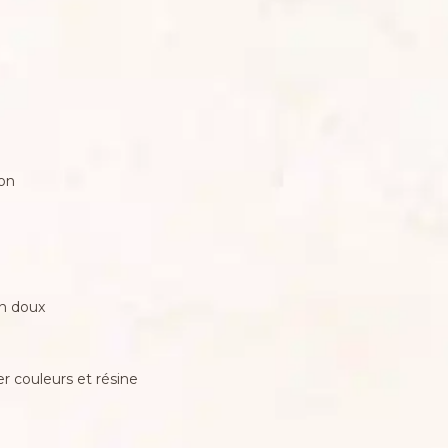
ion
on doux
r couleurs et résine