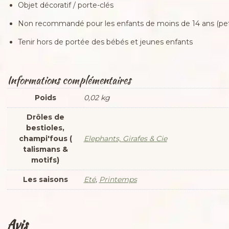
Objet décoratif / porte-clés
Non recommandé pour les enfants de moins de 14 ans (peti
Tenir hors de portée des bébés et jeunes enfants
Informations complémentaires
Poids
0,02 kg
Drôles de
bestioles,
champi'fous (
Elephants, Girafes & Cie
talismans &
motifs)
Les saisons
Eté
,
Printemps
Avis