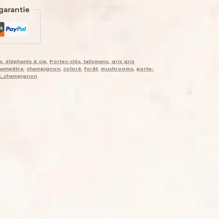
garantie
s, éléphants & cie
,
Portes-clés, talismans, gris gris
hampêtre
,
champignon
,
coloré
,
forêt
,
mushrooms
,
porte-
és_champignon