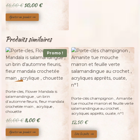
Le
Le
65,00
€
50,00
€
prix
prix
Ajouter au panier
initial
actuel
était :
est :
65,00 €.
50,00 €.
Produits similaires
Promo !
%
20
-
Adopté
Porte-cles, Flower Mandala is
salamandingue , un brin
Porte-clés champignon , Amanite
d’automne fleuris, fleur mandala
tue mouche marron et feuille verte
crochetée main , acrylique ,
salamandingue au crochet ,
chouette
acryliques apprêts, ouate, n°1
Le
Le
10,00
€
8,00
€
12,50
€
prix
prix
Ajouter au panier
initial
actuel
Lire la suite