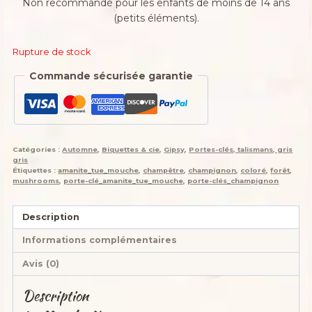
Non recommandé pour les enfants de moins de 14 ans
(petits éléments).
Rupture de stock
Commande sécurisée garantie
Catégories :
Automne
,
Biquettes & cie
,
Gipsy
,
Portes-clés, talismans, gris
gris
Étiquettes :
amanite_tue_mouche
,
champêtre
,
champignon
,
coloré
,
forêt
,
mushrooms
,
porte-clé_amanite_tue_mouche
,
porte-clés_champignon
Description
Informations complémentaires
Avis (0)
Description