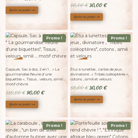
Le
Le
50,00
€
30,00
€
prix
prix
Ajouter au panier
prix
prix
initial
actuel
Ajouter au panier
initial
actuel
était :
est :
était :
est :
50,00 €.
25,00 €.
50,00 €.
30,00 €.
Promo !
Promo !
%
%
40
18
-
-
Capsule, Sac à dos, 2 en 1 , » La
Étui à lunettes , cartes de jeux ,
gourmandise fleurie d’une
divinatoire , « Tribes coléoptères »,
biquettes », Tissus , velours, simili …
cotons , simili et velours
motif chèvre
Le
Le
50,00
€
30,00
€
Le
Le
110,00
€
90,00
€
prix
prix
prix
prix
Ajouter au panier
initial
actuel
Ajouter au panier
initial
actuel
était :
est :
était :
est :
50,00 €.
30,00 €.
110,00 €.
90,00 €.
Promo !
Promo !