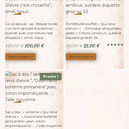
%
%
50
31
-
-
La caraboule , sac ,Besace ronde ,
Portefeuille soufflet « Qui rend
« un brin de soleil d’automne
chèvre ! « , « Ethnique afrique bleu
butiner avec une chèvre c’est
green » Cotons, similicuir, suédine,
chouette », simili, tissus …
biquette grise en 3d
Le
Le
Le
Le
145,00
€
100,00
€
50,00
€
25,00
€
Note
prix
prix
prix
prix
5.00
sur 5
Ajouter au panier
Ajouter au panier
initial
actuel
initial
actuel
était :
est :
était :
est :
145,00 €.
100,00 €.
50,00 €.
25,00 €.
Promo !
%
23
-
Sac à dos , » lanterne « Qui rend
chèvre « , « Gourmand bohème
printanière »,jean, coton
imprimés,simili…. , Taille moyenne