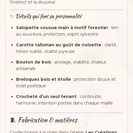
l’instinct et la douceur.
✨ Détails qui font sa personnalité
Salopette cousue main à motif forestier
: lien
au sous-bois, protection, esprit sylvestre
Carotte talisman au goût de noisette
: clarté,
trésor oublié, vitalité joyeuse
Bouton de bois
: ancrage, stabilité, chaleur
artisanale
Breloques bois et étoile
: protection douce et
éclat poétique
Crocheté d’un seul tenant
: continuité,
harmonie, intention portée dans chaque maille
🧵 Fabrication & matières
Confectionné à la main dans l’atelier
Les Créations