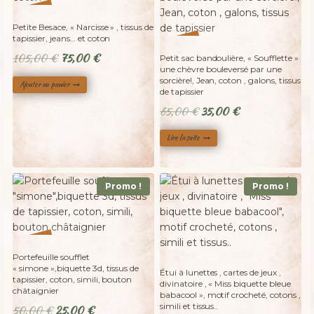
%
29
-
Petite Besace, « Narcisse » , tissus de
Adopté
tapissier, jeans… et coton
%
46
-
Le
Le
105,00
€
75,00
€
Petit sac bandoulière, « Soufflette »
une chèvre bouleversé par une
prix
prix
sorcière!, Jean, coton , galons, tissus
Ajouter au panier
initial
actuel
de tapissier
était :
est :
Le
Le
65,00
€
35,00
€
105,00 €.
75,00 €.
prix
prix
Lire la suite
initial
actuel
était :
est :
65,00 €.
35,00 €.
Promo !
Promo !
%
50
-
Portefeuille soufflet
« simone »,biquette 3d, tissus de
Étui à lunettes , cartes de jeux ,
tapissier, coton, simili, bouton
divinatoire , « Miss biquette bleue
châtaignier
babacool », motif crocheté, cotons ,
simili et tissus..
Le
Le
50,00
€
25,00
€