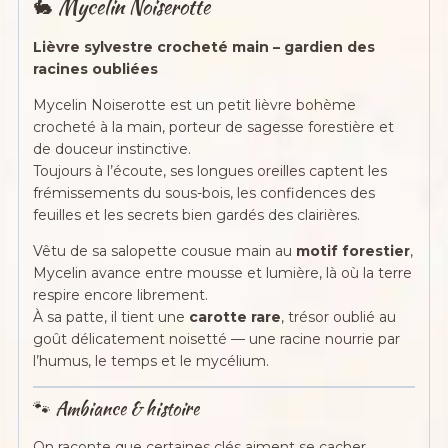
🐇 Mycelin Noiserotte
Lièvre sylvestre crocheté main – gardien des
racines oubliées
Mycelin Noiserotte est un petit lièvre bohème
crocheté à la main, porteur de sagesse forestière et
de douceur instinctive.
Toujours à l’écoute, ses longues oreilles captent les
frémissements du sous-bois, les confidences des
feuilles et les secrets bien gardés des clairières.
Vêtu de sa salopette cousue main au
motif forestier
,
Mycelin avance entre mousse et lumière, là où la terre
respire encore librement.
À sa patte, il tient une
carotte rare
, trésor oublié au
goût délicatement noisetté — une racine nourrie par
l’humus, le temps et le mycélium.
🐾 Ambiance & histoire
On raconte que certaines clés aiment se cacher,