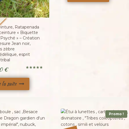
é
einture, Ratapenada
ceinture « Biquette
’Psyché » – Création
sure Jean noir,
rs zèbre
délique, esprit
tribal
00
€
Note
5.00
sur 5
e la suite
Promo !