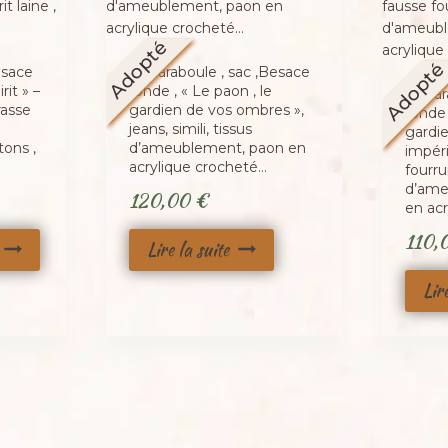
Adopté
Adopt
esace
La caraboule , sac ,Besace
it » –
ronde , « Le paon , le
La car
rasse
gardien de vos ombres »,
ronde
jeans, simili, tissus
gardi
tons ,
d’ameublement, paon en
impéri
acrylique crocheté…
fourrur
d’ame
120,00
€
en ac
110,
Lire la suite
Lir