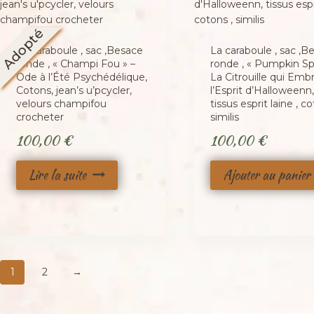
Adopté
La caraboule , sac ,Besace
La caraboule , sac ,B
ronde , « Champi Fou » –
ronde , « Pumpkin Spir
Ode à l’Été Psychédélique,
La Citrouille qui Emb
Cotons, jean’s u’pcycler,
l’Esprit d’Halloweenn,
velours champifou
tissus esprit laine , co
crocheter
similis
100,00
€
100,00
€
Lire la suite
Ajouter au panier
1
2
→