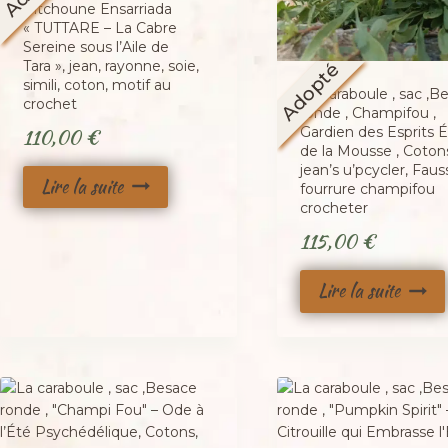
Pitchoune Ensarriada
« TUTTARE – La Cabre
Sereine sous l’Aile de
Tara », jean, rayonne, soie,
Adopté
simili, coton, motif au
La caraboule , sac ,B
crochet
ronde , Champifou ,
110,00
€
Gardien des Esprits É
de la Mousse , Coton
jean’s u’pcycler, Faus
Lire la suite
fourrure champifou
crocheter
115,00
€
Lire la suite