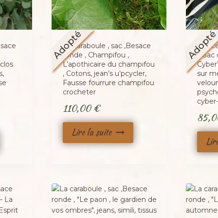
Adopté
Adopt
esace
La caraboule , sac ,Besace
Sac c
ronde , Champifou ,
« Sac 
clos
L’apothicaire du champifou
Cyber
s,
, Cotons, jean’s u’pcycler,
sur me
se
Fausse fourrure champifou
velou
crocheter
psyché
cyber-
110,00
€
85,
Lire la suite
Lir