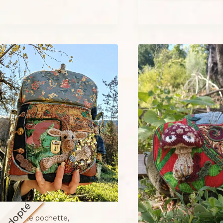
Adopté
Petite pochette,