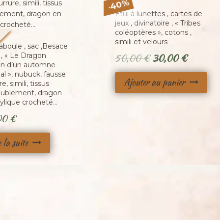
%
40
-
Étui à lunettes , cartes de
jeux , divinatoire , « Tribes
coléoptères », cotons ,
é
simili et velours
aboule , sac ,Besace
Le
Le
 , « Le Dragon
50,00
€
30,00
€
en d’un automne
prix
prix
al », nubuck, fausse
Ajouter au panier
e, simili, tissus
initial
actuel
ublement, dragon
était :
est :
rylique crocheté…
50,00 €.
30,00 €
00
€
e la suite