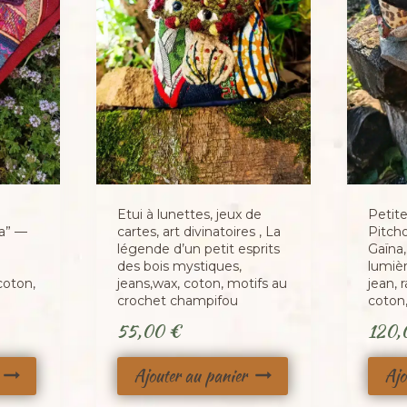
Etui à lunettes, jeux de
Petit
da” —
cartes, art divinatoires , La
Pitch
légende d’un petit esprits
Gaïna,
des bois mystiques,
lumiè
 coton,
jeans,wax, coton, motifs au
jean, 
crochet champifou
coton
55,00
€
120
Ajouter au panier
Ajo