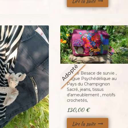
Lire la suite
Adopté
Petite Besace de survie ,
Fugue Psychédélique au
Pays du Champignon
Sacré, jeans, tissus
d’ameublement , motifs
crochetés,
130,00
€
Lire la suite