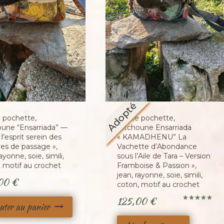
Adopté
e pochette,
Petite pochette,
oune “Ensarriada” —
Pitchoune Ensarriada
 l’esprit serein des
« KAMADHENU” La
res de passage »,
Vachette d’Abondance
rayonne, soie, simili,
sous l’Aile de Tara – Version
, motif au crochet
Framboise & Passion »,
jean, rayonne, soie, simili,
,00
€
coton, motif au crochet
125,00
€
uter au panier
Note
5.00
sur 5