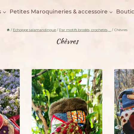
s
Petites Maroquineries & accessoire
Bouti
/
Echoppe salamandingue
/
Par motifs brodés, crochetés,...
/
Chèvres
Chèvres