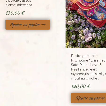
u’pcycler, tissus
d’ameublement
130,00
€
Ajouter au panier
Petite pochette,
Pitchoune “Ensarria
Safe Place, Love &
Résilience, jean,
rayonne,tissus simili,
motif au crochet
130,00
€
Ajouter au panier