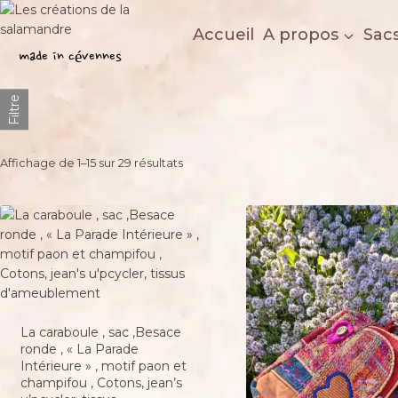
Aller
au
Accueil
A propos
Sac
Les créations de la salamandre
contenu
made in cévennes
Filtre
Trié
Affichage de 1–15 sur 29 résultats
du
plus
récent
au
plus
ancien
La caraboule , sac ,Besace
ronde , « La Parade
Intérieure » , motif paon et
champifou , Cotons, jean’s