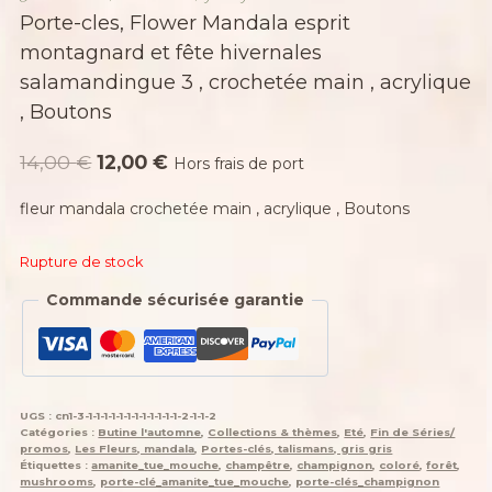
Porte-cles, Flower Mandala esprit
montagnard et fête hivernales
salamandingue 3 , crochetée main , acrylique
, Boutons
Le
Le
14,00
€
12,00
€
Hors frais de port
prix
prix
fleur mandala crochetée main , acrylique , Boutons
initial
actuel
était :
est :
Rupture de stock
14,00 €.
12,00 €.
Commande sécurisée garantie
UGS :
cn1-3-1-1-1-1-1-1-1-1-1-1-1-1-2-1-1-2
Catégories :
Butine l'automne
,
Collections & thèmes
,
Eté
,
Fin de Séries/
promos
,
Les Fleurs, mandala
,
Portes-clés, talismans, gris gris
Étiquettes :
amanite_tue_mouche
,
champêtre
,
champignon
,
coloré
,
forêt
,
mushrooms
,
porte-clé_amanite_tue_mouche
,
porte-clés_champignon