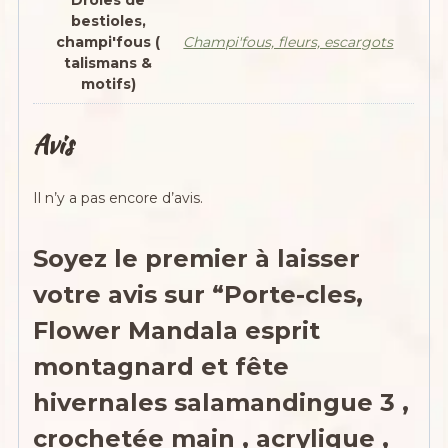
Drôles de
bestioles,
champi'fous (
Champi'fous, fleurs, escargots
talismans &
motifs)
Avis
Il n’y a pas encore d’avis.
Soyez le premier à laisser
votre avis sur “Porte-cles,
Flower Mandala esprit
montagnard et fête
hivernales salamandingue 3 ,
crochetée main , acrylique ,