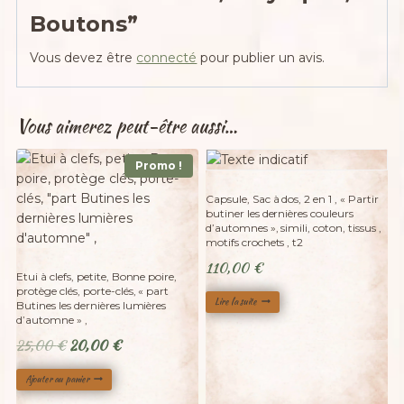
Boutons”
Vous devez être
connecté
pour publier un avis.
Vous aimerez peut-être aussi…
Promo !
Adopté
Capsule, Sac à dos, 2 en 1 , « Partir
butiner les dernières couleurs
d’automnes », simili, coton, tissus ,
motifs crochets , t2
110,00
€
Etui à clefs, petite, Bonne poire,
protège clés, porte-clés, « part
Lire la suite
Butines les dernières lumières
d’automne » ,
Le
Le
25,00
€
20,00
€
prix
prix
Ajouter au panier
initial
actuel