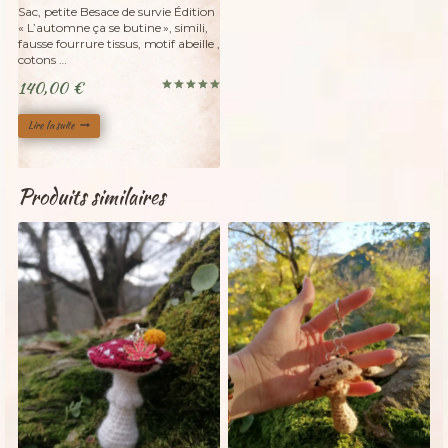
Adopté
Sac, petite Besace de survie Édition
« L’automne ça se butine », simili,
fausse fourrure tissus, motif abeille ,
cotons …
140,00
€
Note
5.00
sur 5
Lire la suite
Produits similaires