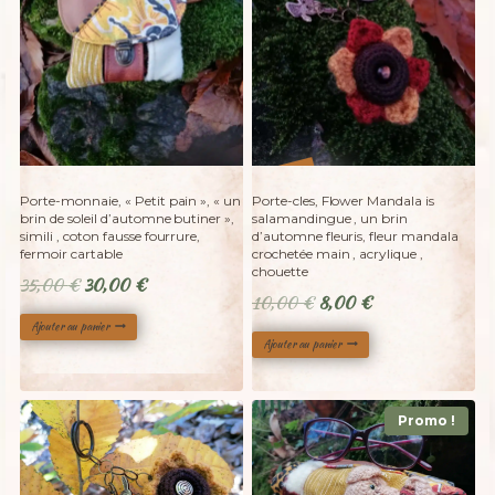
%
20
-
Porte-monnaie, « Petit pain », « un
Porte-cles, Flower Mandala is
brin de soleil d’automne butiner »,
salamandingue , un brin
simili , coton fausse fourrure,
d’automne fleuris, fleur mandala
fermoir cartable
crochetée main , acrylique ,
chouette
Le
Le
35,00
€
30,00
€
Le
Le
10,00
€
8,00
€
prix
prix
prix
prix
Ajouter au panier
initial
actuel
Ajouter au panier
initial
actuel
était :
est :
était :
est :
35,00 €.
30,00 €.
10,00 €.
8,00 €.
Promo !