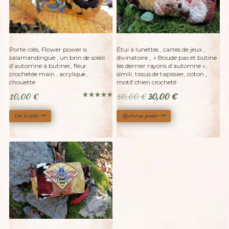
Adopté
Porte-clés, Flower power is
Étui à lunettes , cartes de jeux ,
salamandingue , un brin de soleil
divinatoire , » Boude pas et butine
d’automne à butiner, fleur
les dernier rayons d’automne »,
crochetée main , acrylique ,
simili, tissus de tapissier, coton ,
chouette
motif chien crocheté
Le
Le
10,00
€
50,00
€
30,00
€
Note
prix
prix
5.00
sur 5
Lire la suite
Ajouter au panier
initial
actuel
était :
est :
50,00 €.
30,00 €.