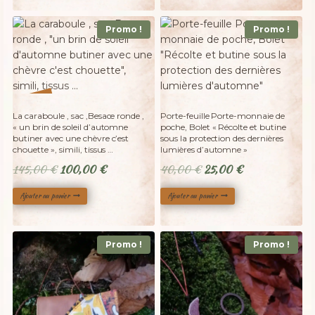
était :
est :
25,00 €.
20,00 €.
Promo !
Promo !
%
31
-
La caraboule , sac ,Besace ronde ,
Porte-feuille Porte-monnaie de
« un brin de soleil d’automne
poche, Bolet « Récolte et butine
butiner avec une chèvre c’est
sous la protection des dernières
chouette », simili, tissus …
lumières d’automne »
Le
Le
Le
Le
145,00
€
100,00
€
40,00
€
25,00
€
prix
prix
prix
prix
Ajouter au panier
Ajouter au panier
initial
actuel
initial
actuel
était :
est :
était :
est :
145,00 €.
100,00 €.
40,00 €.
25,00 €.
Promo !
Promo !