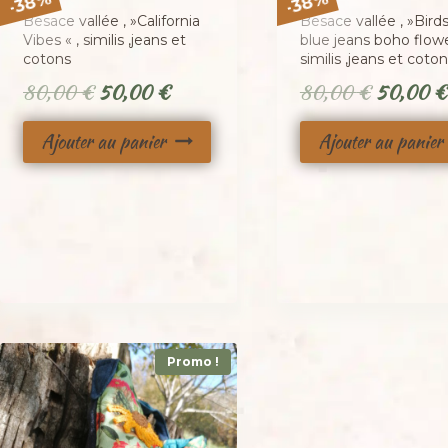
38
38
-
-
Besace vallée , »California
Besace vallée , »Bird
Vibes « , similis ,jeans et
blue jeans boho flowe
cotons
similis ,jeans et coto
Le
Le
Le
80,00
€
50,00
€
80,00
€
50,00
€
prix
prix
prix
Ajouter au panier
Ajouter au panier
initial
actuel
initial
était :
est :
était :
80,00 €.
50,00 €.
80,00 €
Promo !