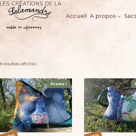
Aller
au
Accueil
A propos
Sac
contenu
Les créations de la salamandre
made in cévennes
Trié
6 résultats affichés
du
plus
Promo !
récent
au
plus
ancien
%
%