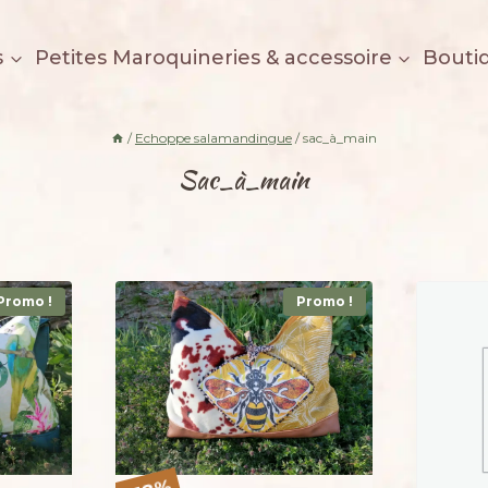
s
Petites Maroquineries & accessoire
Bouti
/
Echoppe salamandingue
/
sac_à_main
Sac_à_main
Promo !
Promo !
%