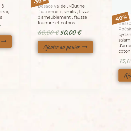
38
-
s &
Besace vallée , »Butine
rs »,
l’automne », similis , tissus
%
ns
d’ameublement , fausse
40
-
fourrure et cotons
Besace
Le
Poési
Le
Le
80,00
€
50,00
€
prix
cycla
prix
prix
salam
actuel
Ajouter au panier
d’ame
initial
actuel
coton
est :
était :
est :
75,
.
50,00 €.
80,00 €.
50,00 €.
Ajo