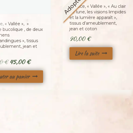
Adopté
Besace, « Vallée », « Au clair
de lune, les visions limpides
et la lumière apparaît »,
tissus d’ameublement,
, « Vallée », »
jean et coton
e bucolique , de deux
mens
90,00
€
andingues », tissus
ublement, jean et
Lire la suite
Le
Le
00
€
45,00
€
prix
prix
uter au panier
initial
actuel
était :
est :
75,00 €.
45,00 €.