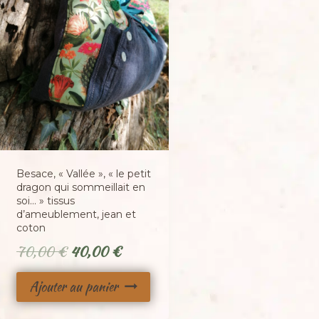
Besace, « Vallée », « le petit
dragon qui sommeillait en
soi… » tissus
d’ameublement, jean et
coton
Le
Le
70,00
€
40,00
€
prix
prix
Ajouter au panier
initial
actuel
était :
est :