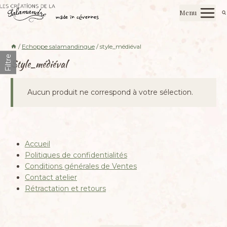
Aller
Les créations de la salamandre
Menu
au
made in cévennes
contenu
/
Echoppe salamandingue
/
style_médiéval
Filtre
Style_médiéval
Aucun produit ne correspond à votre sélection.
Accueil
Politiques de confidentialités
Conditions générales de Ventes
Contact atelier
Rétractation et retours